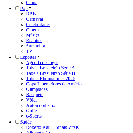
China
Pop
BBB
Carnaval
Celebridades
Cinema
Música
Realities
Streaming
TV
Esportes
Agenda de Jogos
Tabela Brasileirão Série A
Tabela Brasileirão Série B
Tabela Eliminatórias 2026
Copa Libertadores da América
Olimpíadas
Basquete
Vôlei
Automobilismo
Golfe
e-Sports
Saúde
Roberto Kalil - Sinais Vitais
Alimentação