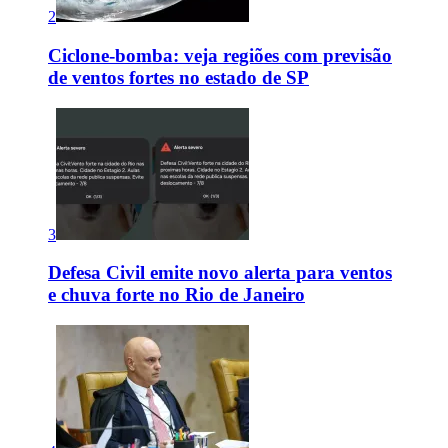
2
Ciclone-bomba: veja regiões com previsão
de ventos fortes no estado de SP
3
Defesa Civil emite novo alerta para ventos
e chuva forte no Rio de Janeiro