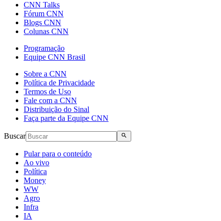
CNN Talks
Fórum CNN
Blogs CNN
Colunas CNN
Programação
Equipe CNN Brasil
Sobre a CNN
Política de Privacidade
Termos de Uso
Fale com a CNN
Distribuição do Sinal
Faça parte da Equipe CNN
Buscar
Pular para o conteúdo
Ao vivo
Política
Money
WW
Agro
Infra
IA