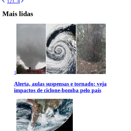
1
2
3
...
8
Mais lidas
1
Alerta, aulas suspensas e tornado: veja
impactos de ciclone-bomba pelo país