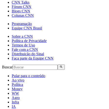
CNN Talks
Fórum CNN
Blogs CNN
Colunas CNN
Programação
Equipe CNN Brasil
Sobre a CNN
Política de Privacidade
Termos de Uso
Fale com a CNN
Distribuição do Sinal
Faça parte da Equipe CNN
Buscar
Pular para o conteúdo
Ao vivo
Política
Money
WW
Agro
Infra
IA