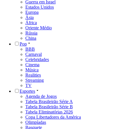
Guerra em Israel
Estados Unidos
Europa
Ásia
África
Oriente Médio
Rússia
China
Pop
BBB
Carnaval
Celebridades
Cinema
Música
Realities
Streaming
TV
Esportes
Agenda de Jogos
Tabela Brasileirão Série A
Tabela Brasileirão Série B
Tabela Eliminatórias 2026
Copa Libertadores da América
Olimpíadas
Basquete