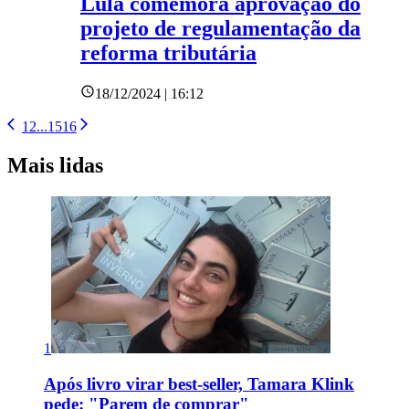
Lula comemora aprovação do
projeto de regulamentação da
reforma tributária
18/12/2024 | 16:12
1
2
...
15
16
Mais lidas
1
Após livro virar best-seller, Tamara Klink
pede: "Parem de comprar"