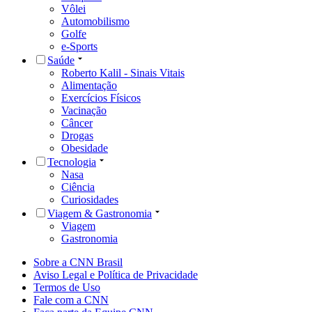
Vôlei
Automobilismo
Golfe
e-Sports
Saúde
Roberto Kalil - Sinais Vitais
Alimentação
Exercícios Físicos
Vacinação
Câncer
Drogas
Obesidade
Tecnologia
Nasa
Ciência
Curiosidades
Viagem & Gastronomia
Viagem
Gastronomia
Sobre a CNN Brasil
Aviso Legal e Política de Privacidade
Termos de Uso
Fale com a CNN