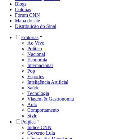
Blogs
Colunas
Fórum CNN
Mapa do site
Distribuição do Sinal
Editorias
Ao Vivo
Política
Nacional
Economia
Internacional
Pop
Esportes
Inteligência Artificial
Saúde
Tecnologia
Viagem & Gastronomia
Auto
Comportamento
Style
Política
Índice CNN
Governo Lula
Câmara dos Deputados