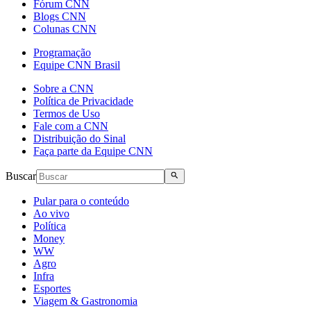
Fórum CNN
Blogs CNN
Colunas CNN
Programação
Equipe CNN Brasil
Sobre a CNN
Política de Privacidade
Termos de Uso
Fale com a CNN
Distribuição do Sinal
Faça parte da Equipe CNN
Buscar
Pular para o conteúdo
Ao vivo
Política
Money
WW
Agro
Infra
Esportes
Viagem & Gastronomia