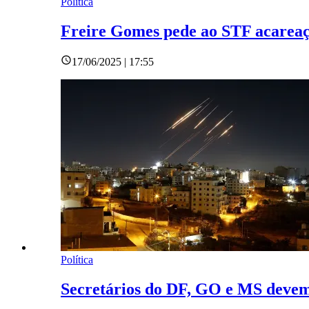
Política
Freire Gomes pede ao STF acareação
17/06/2025 | 17:55
Política
Secretários do DF, GO e MS devem 