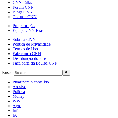
CNN Talks
Fórum CNN
Blogs CNN
Colunas CNN
Programação
Equipe CNN Brasil
Sobre a CNN
Política de Privacidade
Termos de Uso
Fale com a CNN
Distribuição do Sinal
Faça parte da Equipe CNN
Buscar
Pular para o conteúdo
Ao vivo
Política
Money
WW
Agro
Infra
IA