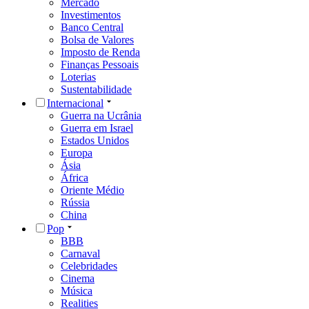
Mercado
Investimentos
Banco Central
Bolsa de Valores
Imposto de Renda
Finanças Pessoais
Loterias
Sustentabilidade
Internacional
Guerra na Ucrânia
Guerra em Israel
Estados Unidos
Europa
Ásia
África
Oriente Médio
Rússia
China
Pop
BBB
Carnaval
Celebridades
Cinema
Música
Realities