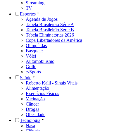
Streaming
TV
Esportes
Agenda de Jogos
Tabela Brasileirão Série A
Tabela Brasileirão Série B
Tabela Eliminatórias 2026
Copa Libertadores da América
Olimpíadas
Basquete
Vôlei
Automobilismo
Golfe
e-Sports
Saúde
Roberto Kalil - Sinais Vitais
Alimentação
Exercícios Físicos
Vacinação
Câncer
Drogas
Obesidade
Tecnologia
Nasa
Ciência