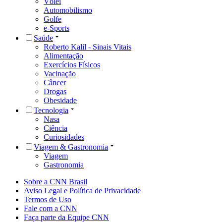
Vôlei
Automobilismo
Golfe
e-Sports
Saúde
Roberto Kalil - Sinais Vitais
Alimentação
Exercícios Físicos
Vacinação
Câncer
Drogas
Obesidade
Tecnologia
Nasa
Ciência
Curiosidades
Viagem & Gastronomia
Viagem
Gastronomia
Sobre a CNN Brasil
Aviso Legal e Política de Privacidade
Termos de Uso
Fale com a CNN
Faça parte da Equipe CNN