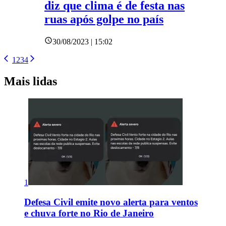
diz que clima é de festa nas
ruas após golpe no país
30/08/2023 | 15:02
1
2
3
4
Mais lidas
1
Defesa Civil emite novo alerta para ventos
e chuva forte no Rio de Janeiro