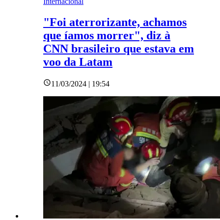
Internacional
"Foi aterrorizante, achamos
que íamos morrer", diz à
CNN brasileiro que estava em
voo da Latam
11/03/2024 | 19:54