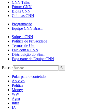
CNN Talks
Fórum CNN
Blogs CNN
Colunas CNN
Programação
Equipe CNN Brasil
Sobre a CNN
Política de Privacidade
Termos de Uso
Fale com a CNN
Distribuição do Sinal
Faça parte da Equipe CNN
Buscar
Pular para o conteúdo
Ao vivo
Política
Money
WW
Agro
Infra
IA