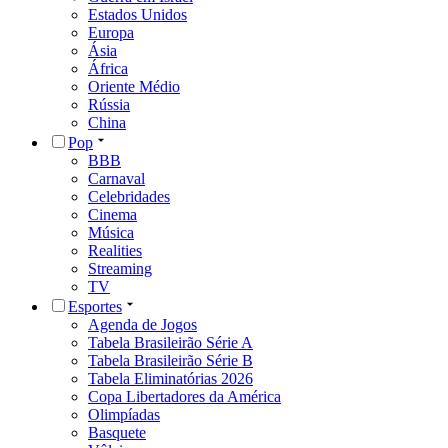
Estados Unidos
Europa
Ásia
África
Oriente Médio
Rússia
China
Pop
BBB
Carnaval
Celebridades
Cinema
Música
Realities
Streaming
TV
Esportes
Agenda de Jogos
Tabela Brasileirão Série A
Tabela Brasileirão Série B
Tabela Eliminatórias 2026
Copa Libertadores da América
Olimpíadas
Basquete