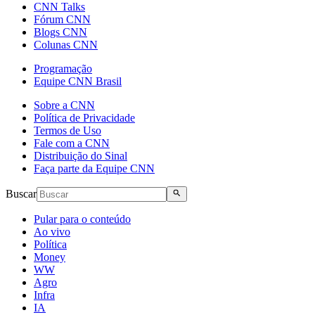
CNN Talks
Fórum CNN
Blogs CNN
Colunas CNN
Programação
Equipe CNN Brasil
Sobre a CNN
Política de Privacidade
Termos de Uso
Fale com a CNN
Distribuição do Sinal
Faça parte da Equipe CNN
Buscar
Pular para o conteúdo
Ao vivo
Política
Money
WW
Agro
Infra
IA