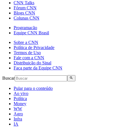
CNN Talks
Fórum CNN
Blogs CNN
Colunas CNN
Programação
Equipe CNN Brasil
Sobre a CNN
Política de Privacidade
Termos de Uso
Fale com a CNN
Distribuição do Sinal
Faça parte da Equipe CNN
Buscar
Pular para o conteúdo
Ao vivo
Política
Money
WW
Agro
Infra
IA