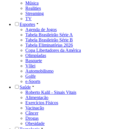
Música
Realities
Streaming
TV
Esportes
Agenda de Jogos
Tabela Brasileirão Série A
Tabela Brasileirão Série B
Tabela Eliminatórias 2026
Copa Libertadores da América
Olimpíadas
Basquete
Vôlei
Automobilismo
Golfe
e-Sports
Saúde
Roberto Kalil - Sinais Vitais
Alimentação
Exercícios Físicos
Vacinação
Câncer
Drogas
Obesidade