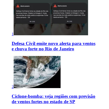
1
Defesa Civil emite novo alerta para ventos
e chuva forte no Rio de Janeiro
2
Ciclone-bomba: veja regiões com previsão
de ventos fortes no estado de SP