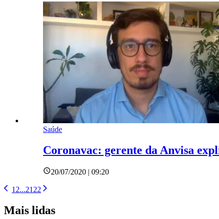
Saúde
Coronavac: gerente da Anvisa expli
20/07/2020 | 09:20
1
2
...
21
22
Mais lidas