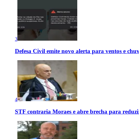
3
Defesa Civil emite novo alerta para ventos e chu
4
STF contraria Moraes e abre brecha para reduzir