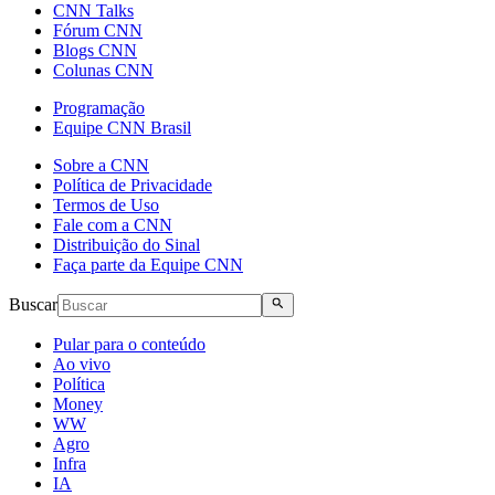
CNN Talks
Fórum CNN
Blogs CNN
Colunas CNN
Programação
Equipe CNN Brasil
Sobre a CNN
Política de Privacidade
Termos de Uso
Fale com a CNN
Distribuição do Sinal
Faça parte da Equipe CNN
Buscar
Pular para o conteúdo
Ao vivo
Política
Money
WW
Agro
Infra
IA