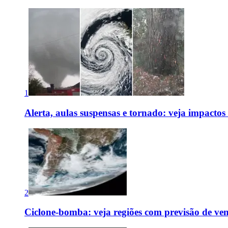
1
Alerta, aulas suspensas e tornado: veja impactos
2
Ciclone-bomba: veja regiões com previsão de ven