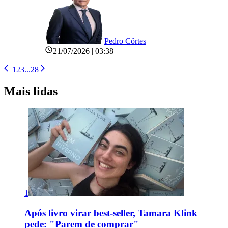
Pedro Côrtes
21/07/2026 | 03:38
1
2
3
...
28
Mais lidas
1
Após livro virar best-seller, Tamara Klink
pede: "Parem de comprar"