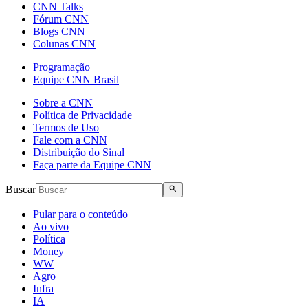
CNN Talks
Fórum CNN
Blogs CNN
Colunas CNN
Programação
Equipe CNN Brasil
Sobre a CNN
Política de Privacidade
Termos de Uso
Fale com a CNN
Distribuição do Sinal
Faça parte da Equipe CNN
Buscar
Pular para o conteúdo
Ao vivo
Política
Money
WW
Agro
Infra
IA