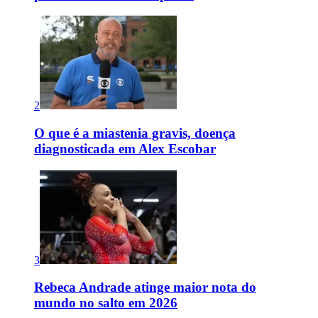
2
O que é a miastenia gravis, doença
diagnosticada em Alex Escobar
3
Rebeca Andrade atinge maior nota do
mundo no salto em 2026