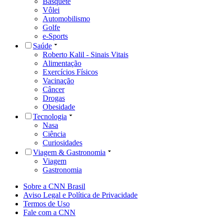
Basquete
Vôlei
Automobilismo
Golfe
e-Sports
Saúde
Roberto Kalil - Sinais Vitais
Alimentação
Exercícios Físicos
Vacinação
Câncer
Drogas
Obesidade
Tecnologia
Nasa
Ciência
Curiosidades
Viagem & Gastronomia
Viagem
Gastronomia
Sobre a CNN Brasil
Aviso Legal e Política de Privacidade
Termos de Uso
Fale com a CNN