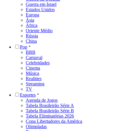
Guerra em Israel
Estados Unidos
Europa
Ásia
África
Oriente Médio
Rússia
China
Pop
BBB
Carnaval
Celebridades
Cinema
Música
Realities
Streaming
TV
Esportes
Agenda de Jogos
Tabela Brasileirão Série A
Tabela Brasileirão Série B
Tabela Eliminatórias 2026
Copa Libertadores da América
Olimpíadas