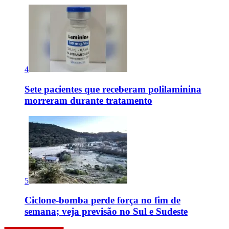
4
Sete pacientes que receberam polilaminina
morreram durante tratamento
5
Ciclone-bomba perde força no fim de
semana; veja previsão no Sul e Sudeste