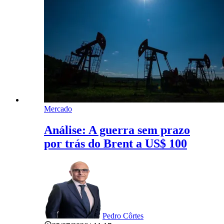
Mercado
Análise: A guerra sem prazo
por trás do Brent a US$ 100
Pedro Côrtes