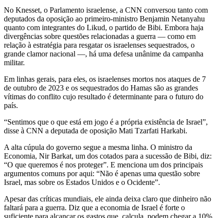
No Knesset, o Parlamento israelense, a CNN conversou tanto com
deputados da oposição ao primeiro-ministro Benjamin Netanyahu
quanto com integrantes do Likud, o partido de Bibi. Embora haja
divergências sobre questões relacionadas a guerra — como em
relação à estratégia para resgatar os israelenses sequestrados, o
grande clamor nacional —, há uma defesa unânime da campanha
militar.
Em linhas gerais, para eles, os israelenses mortos nos ataques de 7
de outubro de 2023 e os sequestrados do Hamas são as grandes
vítimas do conflito cujo resultado é determinante para o futuro do
país.
“Sentimos que o que está em jogo é a própria existência de Israel”,
disse à CNN a deputada de oposição Mati Tzarfati Harkabi.
A alta cúpula do governo segue a mesma linha. O ministro da
Economia, Nir Barkat, um dos cotados para a sucessão de Bibi, diz:
“O que queremos é nos proteger”. E menciona um dos principais
argumentos comuns por aqui: “Não é apenas uma questão sobre
Israel, mas sobre os Estados Unidos e o Ocidente”.
Apesar das críticas mundiais, ele ainda deixa claro que dinheiro não
faltará para a guerra. Diz que a economia de Israel é forte o
suficiente para alcançar os gastos que, calcula, podem chegar a 10%