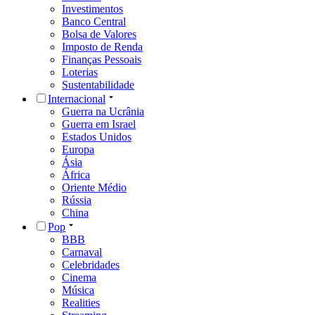
Investimentos
Banco Central
Bolsa de Valores
Imposto de Renda
Finanças Pessoais
Loterias
Sustentabilidade
Internacional
Guerra na Ucrânia
Guerra em Israel
Estados Unidos
Europa
Ásia
África
Oriente Médio
Rússia
China
Pop
BBB
Carnaval
Celebridades
Cinema
Música
Realities