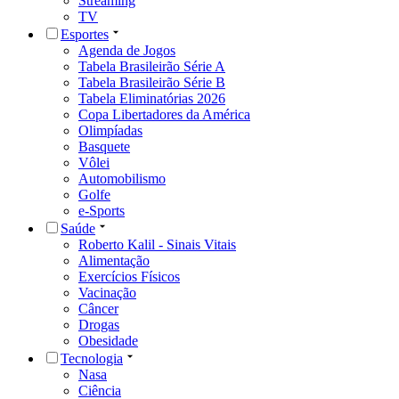
Streaming
TV
Esportes
Agenda de Jogos
Tabela Brasileirão Série A
Tabela Brasileirão Série B
Tabela Eliminatórias 2026
Copa Libertadores da América
Olimpíadas
Basquete
Vôlei
Automobilismo
Golfe
e-Sports
Saúde
Roberto Kalil - Sinais Vitais
Alimentação
Exercícios Físicos
Vacinação
Câncer
Drogas
Obesidade
Tecnologia
Nasa
Ciência