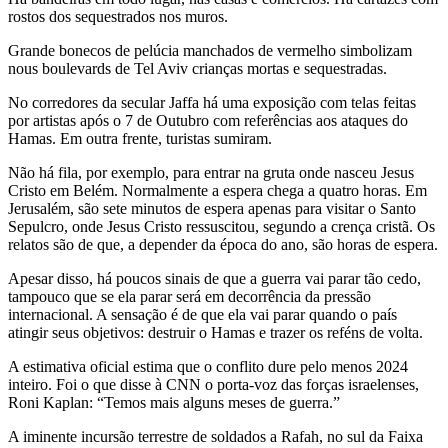
rostos dos sequestrados nos muros.
Grande bonecos de pelúcia manchados de vermelho simbolizam
nous boulevards de Tel Aviv crianças mortas e sequestradas.
No corredores da secular Jaffa há uma exposição com telas feitas
por artistas após o 7 de Outubro com referências aos ataques do
Hamas. Em outra frente, turistas sumiram.
Não há fila, por exemplo, para entrar na gruta onde nasceu Jesus
Cristo em Belém. Normalmente a espera chega a quatro horas. Em
Jerusalém, são sete minutos de espera apenas para visitar o Santo
Sepulcro, onde Jesus Cristo ressuscitou, segundo a crença cristã. Os
relatos são de que, a depender da época do ano, são horas de espera.
Apesar disso, há poucos sinais de que a guerra vai parar tão cedo,
tampouco que se ela parar será em decorrência da pressão
internacional. A sensação é de que ela vai parar quando o país
atingir seus objetivos: destruir o Hamas e trazer os reféns de volta.
A estimativa oficial estima que o conflito dure pelo menos 2024
inteiro. Foi o que disse à CNN o porta-voz das forças israelenses,
Roni Kaplan: “Temos mais alguns meses de guerra.”
A iminente incursão terrestre de soldados a Rafah, no sul da Faixa