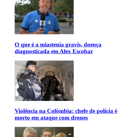
O que é a miastenia gravis, doença
diagnosticada em Alex Escobar
Violência na Colômbia: chefe de polícia é
morto em ataque com drones