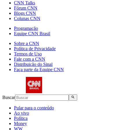
CNN Talks
Fórum CNN
Blogs CNN
Colunas CNN
Programação
Equipe CNN Brasil
Sobre a CNN
Política de Privacidade
Termos de Uso
Fale com a CNN
Distribuição do Sinal
Faça parte da Equipe CNN
Buscar
Pular para o conteúdo
Ao vivo
Política
Money
WW