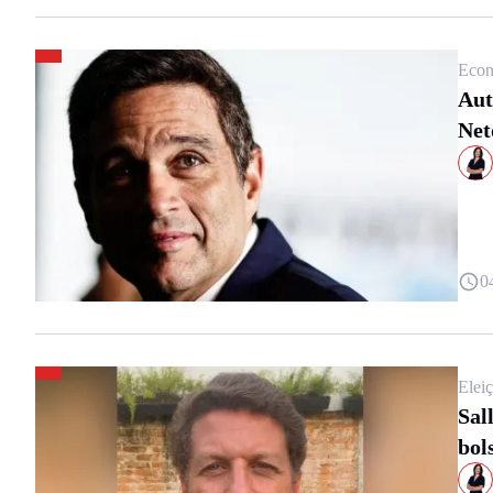
Econ
Aut
Net
0
Elei
Sal
bol