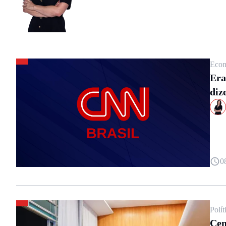
Viveu seis anos em Brasília. Foi repórter, 
Estadão, iG, Band e Veja
Econ
Era
diz
0
Polít
Cen