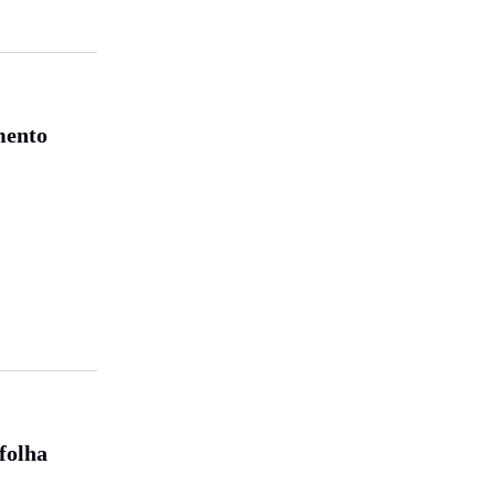
mento
folha