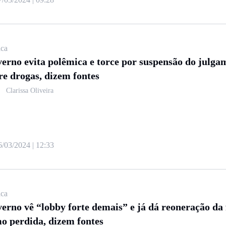
ica
erno evita polêmica e torce por suspensão do julga
re drogas, dizem fontes
Clarissa Oliveira
6/03/2024 | 12:33
ica
erno vê “lobby forte demais” e já dá reoneração da 
o perdida, dizem fontes