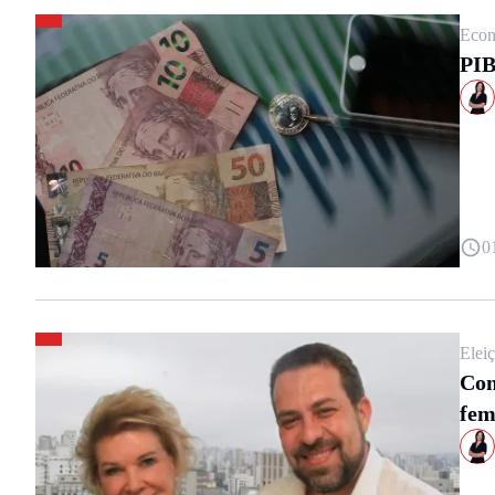
Econ
PIB
0
Elei
Com
fem