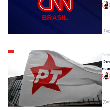
0
Polít
Dir
eco
0