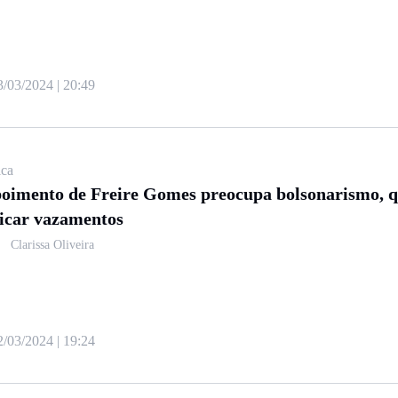
3/03/2024 | 20:49
ica
oimento de Freire Gomes preocupa bolsonarismo, qu
ticar vazamentos
Clarissa Oliveira
2/03/2024 | 19:24