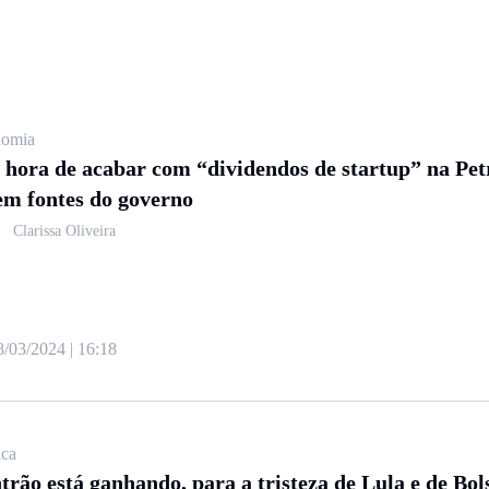
editora, colunista e diretora em grandes redações como Folha,
omia
 hora de acabar com “dividendos de startup” na Pet
em fontes do governo
Clarissa Oliveira
8/03/2024 | 16:18
ica
trão está ganhando, para a tristeza de Lula e de Bo