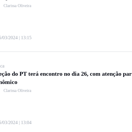
Clarissa Oliveira
5/03/2024 | 13:15
ica
eção do PT terá encontro no dia 26, com atenção par
nômico
Clarissa Oliveira
5/03/2024 | 13:04