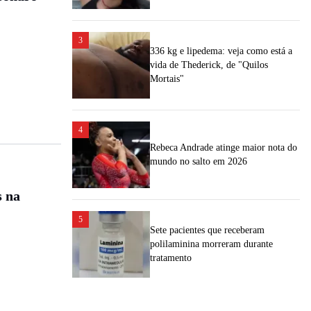
3
336 kg e lipedema: veja como está a
vida de Thederick, de "Quilos
Mortais"
4
Rebeca Andrade atinge maior nota do
mundo no salto em 2026
s na
5
Sete pacientes que receberam
polilaminina morreram durante
tratamento