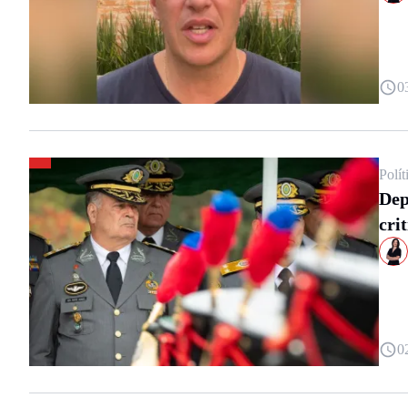
0
Polít
Dep
cri
0