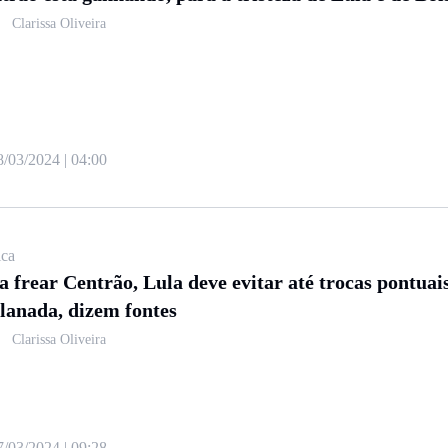
Clarissa Oliveira
8/03/2024 | 04:00
ica
a frear Centrão, Lula deve evitar até trocas pontuai
lanada, dizem fontes
Clarissa Oliveira
7/03/2024 | 09:28