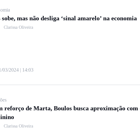
omia
 sobe, mas não desliga ‘sinal amarelo’ na economia
Clarissa Oliveira
1/03/2024 | 14:03
ções
 reforço de Marta, Boulos busca aproximação com 
inino
Clarissa Oliveira