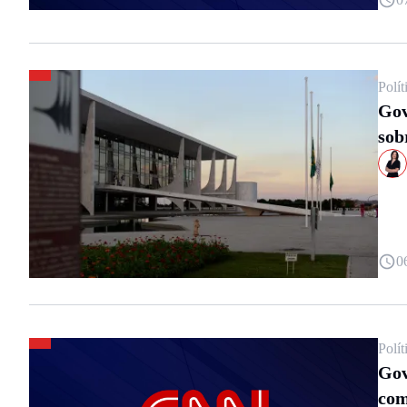
Polít
Gov
sob
0
Polít
Gov
com