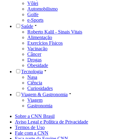
Vôlei
Automobilismo
Golfe
e-Sports
Saúde
Roberto Kalil - Sinais Vitais
Alimentação
Exercícios Físicos
Vacinação
Câncer
Drogas
Obesidade
Tecnologia
Nasa
Ciência
Curiosidades
Viagem & Gastronomia
Viagem
Gastronomia
Sobre a CNN Brasil
Aviso Legal e Política de Privacidade
Termos de Uso
Fale com a CNN
Faça parte da Equipe CNN