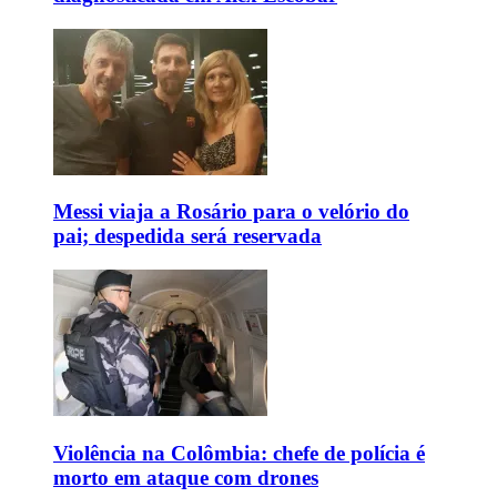
Messi viaja a Rosário para o velório do
pai; despedida será reservada
Violência na Colômbia: chefe de polícia é
morto em ataque com drones