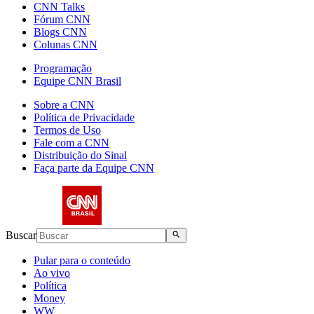
CNN Talks
Fórum CNN
Blogs CNN
Colunas CNN
Programação
Equipe CNN Brasil
Sobre a CNN
Política de Privacidade
Termos de Uso
Fale com a CNN
Distribuição do Sinal
Faça parte da Equipe CNN
Buscar
Pular para o conteúdo
Ao vivo
Política
Money
WW