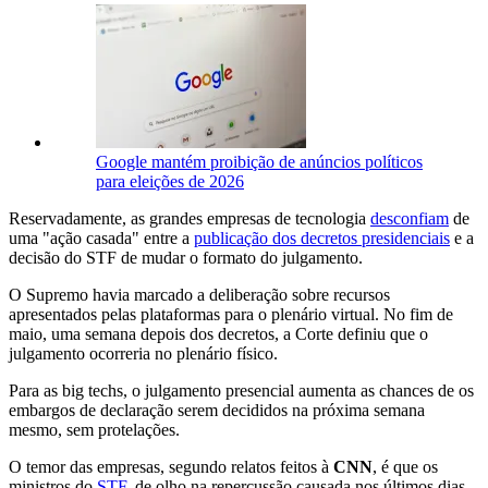
Google mantém proibição de anúncios políticos
para eleições de 2026
Reservadamente, as grandes empresas de tecnologia
desconfiam
de
uma "ação casada" entre a
publicação dos decretos presidenciais
e a
decisão do STF de mudar o formato do julgamento.
O Supremo havia marcado a deliberação sobre recursos
apresentados pelas plataformas para o plenário virtual. No fim de
maio, uma semana depois dos decretos, a Corte definiu que o
julgamento ocorreria no plenário físico.
Para as big techs, o julgamento presencial aumenta as chances de os
embargos de declaração serem decididos na próxima semana
mesmo, sem protelações.
O temor das empresas, segundo relatos feitos à
CNN
, é que os
ministros do
STF
, de olho na repercussão causada nos últimos dias,