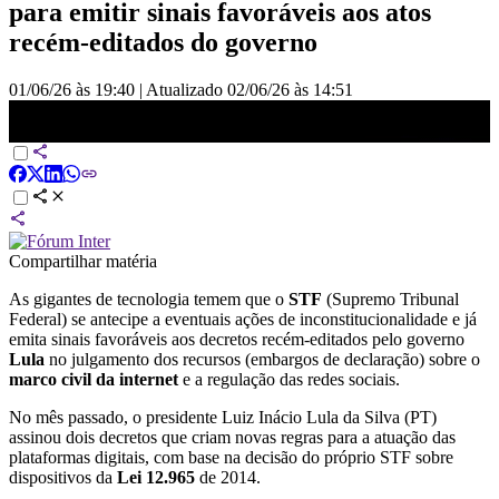
para emitir sinais favoráveis aos atos
recém-editados do governo
01/06/26 às 19:40
|
Atualizado
02/06/26 às 14:51
Regulação das redes: Big techs temem aval antecipado do STF aos
decretos de Lula | BASTIDORES CNN
Compartilhar matéria
As gigantes de tecnologia temem que o
STF
(Supremo Tribunal
Federal) se antecipe a eventuais ações de inconstitucionalidade e já
emita sinais favoráveis aos decretos recém-editados pelo governo
Lula
no julgamento dos recursos (embargos de declaração) sobre o
marco civil da internet
e a regulação das redes sociais.
No mês passado, o presidente Luiz Inácio Lula da Silva (PT)
assinou dois decretos que criam novas regras para a atuação das
plataformas digitais, com base na decisão do próprio STF sobre
dispositivos da
Lei 12.965
de 2014.