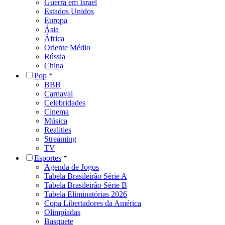
Guerra em Israel
Estados Unidos
Europa
Ásia
África
Oriente Médio
Rússia
China
Pop
BBB
Carnaval
Celebridades
Cinema
Música
Realities
Streaming
TV
Esportes
Agenda de Jogos
Tabela Brasileirão Série A
Tabela Brasileirão Série B
Tabela Eliminatórias 2026
Copa Libertadores da América
Olimpíadas
Basquete