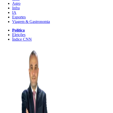
Agro
Infra
IA
Esportes
Viagem & Gastronomia
Política
Eleições
Índice CNN