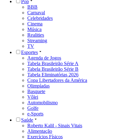
Pop
BBB
Carnaval
Celebridades
Cinema
Música
Realities
Streaming
TV
Esportes
Agenda de Jogos
Tabela Brasileirão Série A
Tabela Brasileirão Série B
Tabela Eliminatórias 2026
Copa Libertadores da América
Olimpíadas
Basquete
Vôlei
Automobilismo
Golfe
e-Sports
Saúde
Roberto Kalil - Sinais Vitais
Alimentação
Exercícios Físicos