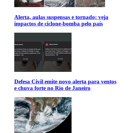
Alerta, aulas suspensas e tornado: veja
impactos de ciclone-bomba pelo país
Defesa Civil emite novo alerta para ventos
e chuva forte no Rio de Janeiro