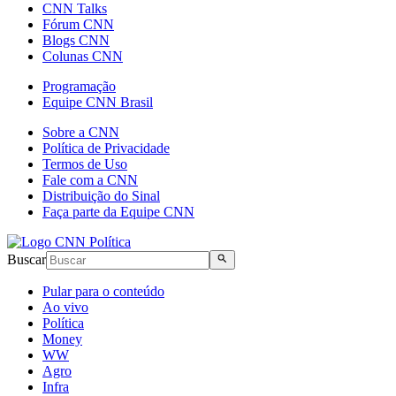
CNN Talks
Fórum CNN
Blogs CNN
Colunas CNN
Programação
Equipe CNN Brasil
Sobre a CNN
Política de Privacidade
Termos de Uso
Fale com a CNN
Distribuição do Sinal
Faça parte da Equipe CNN
Buscar
Pular para o conteúdo
Ao vivo
Política
Money
WW
Agro
Infra