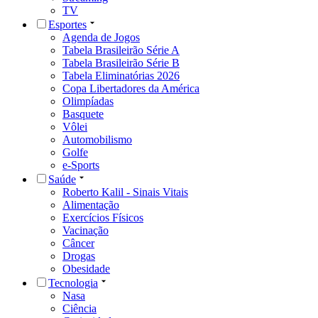
TV
Esportes
Agenda de Jogos
Tabela Brasileirão Série A
Tabela Brasileirão Série B
Tabela Eliminatórias 2026
Copa Libertadores da América
Olimpíadas
Basquete
Vôlei
Automobilismo
Golfe
e-Sports
Saúde
Roberto Kalil - Sinais Vitais
Alimentação
Exercícios Físicos
Vacinação
Câncer
Drogas
Obesidade
Tecnologia
Nasa
Ciência