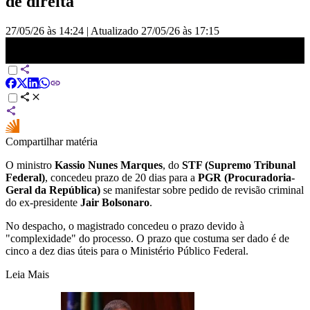
de direita
27/05/26 às 14:24
|
Atualizado
27/05/26 às 17:15
Trama golpista: Nunes Marques dá prazo à PGR para revisão
criminal de Bolsonaro | CNN 360°
Compartilhar matéria
O ministro
Kassio Nunes Marques
, do
STF (Supremo Tribunal
Federal)
, concedeu prazo de 20 dias para a
PGR (Procuradoria-
Geral da República)
se manifestar sobre pedido de revisão criminal
do ex-presidente
Jair Bolsonaro
.
No despacho, o magistrado concedeu o prazo devido à
"complexidade" do processo. O prazo que costuma ser dado é de
cinco a dez dias úteis para o Ministério Público Federal.
Leia Mais