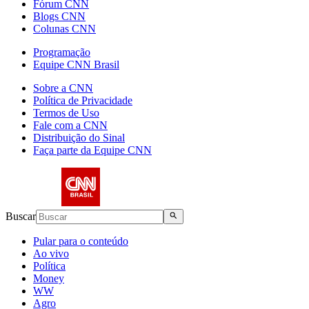
Fórum CNN
Blogs CNN
Colunas CNN
Programação
Equipe CNN Brasil
Sobre a CNN
Política de Privacidade
Termos de Uso
Fale com a CNN
Distribuição do Sinal
Faça parte da Equipe CNN
Buscar
Pular para o conteúdo
Ao vivo
Política
Money
WW
Agro