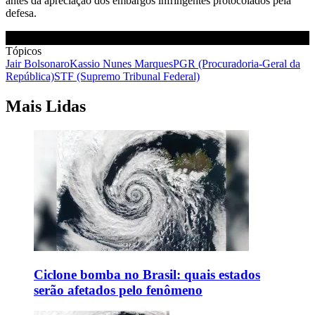
antes da apreciação dos embargos infringentes protocolados pela
defesa.
Tópicos
Jair Bolsonaro
Kassio Nunes Marques
PGR (Procuradoria-Geral da
República)
STF (Supremo Tribunal Federal)
Mais Lidas
Ciclone bomba no Brasil: quais estados
serão afetados pelo fenômeno