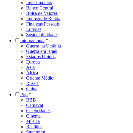
Investimentos
Banco Central
Bolsa de Valores
Imposto de Renda
Finanças Pessoais
Loterias
Sustentabilidade
Internacional
Guerra na Ucrânia
Guerra em Israel
Estados Unidos
Europa
Ásia
África
Oriente Médio
Rússia
China
Pop
BBB
Carnaval
Celebridades
Cinema
Música
Realities
Streaming