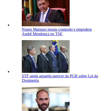
Nunes Marques monta comissão e empodera
André Mendonça no TSE
STF ainda aguarda parecer da PGR sobre Lei da
Dosimetria