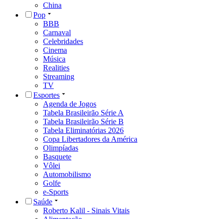
China
Pop
BBB
Carnaval
Celebridades
Cinema
Música
Realities
Streaming
TV
Esportes
Agenda de Jogos
Tabela Brasileirão Série A
Tabela Brasileirão Série B
Tabela Eliminatórias 2026
Copa Libertadores da América
Olimpíadas
Basquete
Vôlei
Automobilismo
Golfe
e-Sports
Saúde
Roberto Kalil - Sinais Vitais