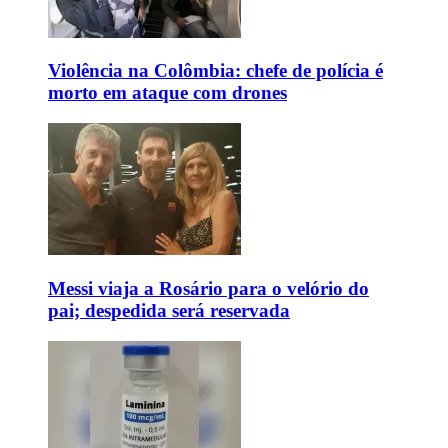
Violência na Colômbia: chefe de polícia é
morto em ataque com drones
Messi viaja a Rosário para o velório do
pai; despedida será reservada