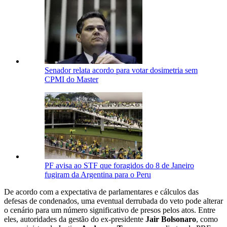
Senador relata acordo para votar dosimetria sem
CPMI do Master
PF avisa ao STF que foragidos do 8 de Janeiro
fugiram da Argentina para o Peru
De acordo com a expectativa de parlamentares e cálculos das
defesas de condenados, uma eventual derrubada do veto pode alterar
o cenário para um número significativo de presos pelos atos. Entre
eles, autoridades da gestão do ex-presidente
Jair Bolsonaro
, como