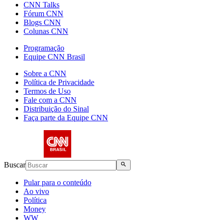
CNN Talks
Fórum CNN
Blogs CNN
Colunas CNN
Programação
Equipe CNN Brasil
Sobre a CNN
Política de Privacidade
Termos de Uso
Fale com a CNN
Distribuição do Sinal
Faça parte da Equipe CNN
Buscar
Pular para o conteúdo
Ao vivo
Política
Money
WW