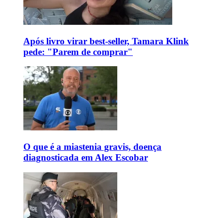
Após livro virar best-seller, Tamara Klink
pede: "Parem de comprar"
O que é a miastenia gravis, doença
diagnosticada em Alex Escobar