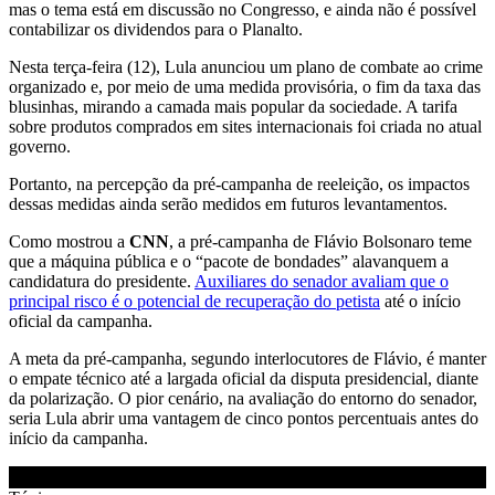
mas o tema está em discussão no Congresso, e ainda não é possível
contabilizar os dividendos para o Planalto.
Nesta terça-feira (12), Lula anunciou um plano de combate ao crime
organizado e, por meio de uma medida provisória, o fim da taxa das
blusinhas, mirando a camada mais popular da sociedade. A tarifa
sobre produtos comprados em sites internacionais foi criada no atual
governo.
Portanto, na percepção da pré-campanha de reeleição, os impactos
dessas medidas ainda serão medidos em futuros levantamentos.
Como mostrou a
CNN
, a pré-campanha de Flávio Bolsonaro teme
que a máquina pública e o “pacote de bondades” alavanquem a
candidatura do presidente.
Auxiliares do senador avaliam que o
principal risco é o potencial de recuperação do petista
até o início
oficial da campanha.
A meta da pré-campanha, segundo interlocutores de Flávio, é manter
o empate técnico até a largada oficial da disputa presidencial, diante
da polarização. O pior cenário, na avaliação do entorno do senador,
seria Lula abrir uma vantagem de cinco pontos percentuais antes do
início da campanha.