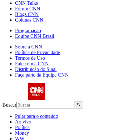
CNN Talks
Fórum CNN
Blogs CNN
Colunas CNN
Programação
Equipe CNN Brasil
Sobre a CNN
Política de Privacidade
Termos de Uso
Fale com a CNN
Distribuição do Sinal
Faça parte da Equipe CNN
Buscar
Pular para o conteúdo
Ao vivo
Política
Money
WW