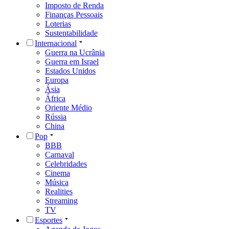
Imposto de Renda
Finanças Pessoais
Loterias
Sustentabilidade
Internacional
Guerra na Ucrânia
Guerra em Israel
Estados Unidos
Europa
Ásia
África
Oriente Médio
Rússia
China
Pop
BBB
Carnaval
Celebridades
Cinema
Música
Realities
Streaming
TV
Esportes