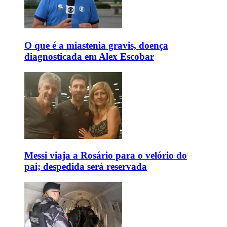
O que é a miastenia gravis, doença
diagnosticada em Alex Escobar
Messi viaja a Rosário para o velório do
pai; despedida será reservada