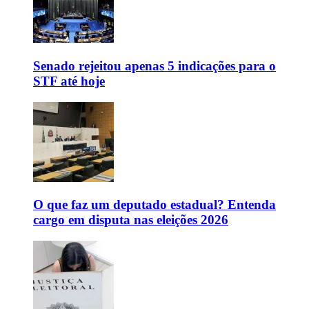
Senado rejeitou apenas 5 indicações para o
STF até hoje
O que faz um deputado estadual? Entenda
cargo em disputa nas eleições 2026