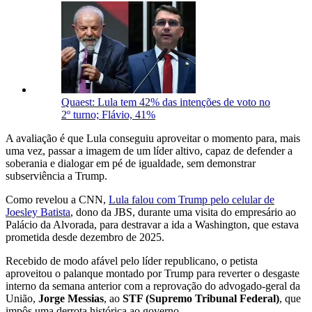
Quaest: Lula tem 42% das intenções de voto no
2º turno; Flávio, 41%
A avaliação é que Lula conseguiu aproveitar o momento para, mais
uma vez, passar a imagem de um líder altivo, capaz de defender a
soberania e dialogar em pé de igualdade, sem demonstrar
subserviência a Trump.
Como revelou a CNN,
Lula falou com Trump pelo celular de
Joesley Batista
, dono da JBS, durante uma visita do empresário ao
Palácio da Alvorada, para destravar a ida a Washington, que estava
prometida desde dezembro de 2025.
Recebido de modo afável pelo líder republicano, o petista
aproveitou o palanque montado por Trump para reverter o desgaste
interno da semana anterior com a reprovação do advogado-geral da
União,
Jorge Messias
, ao
STF (Supremo Tribunal Federal)
, que
impôs uma derrota histórica ao governo.