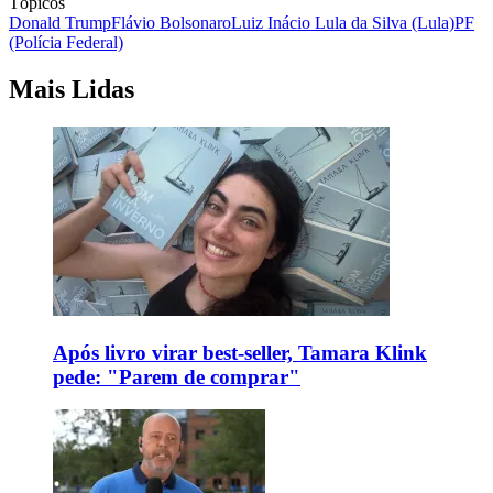
Tópicos
Donald Trump
Flávio Bolsonaro
Luiz Inácio Lula da Silva (Lula)
PF
(Polícia Federal)
Mais Lidas
Após livro virar best-seller, Tamara Klink
pede: "Parem de comprar"