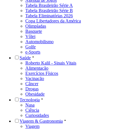
Agenda de Jogos
Tabela Brasileirão Série A
Tabela Brasileirão Série B
Tabela Eliminatórias 2026
Copa Libertadores da América
Olimpíadas
Basquete
Vôlei
Automobilismo
Golfe
e-Sports
Saúde
Roberto Kalil - Sinais Vitais
Alimentação
Exercícios Físicos
Vacinação
Câncer
Drogas
Obesidade
Tecnologia
Nasa
Ciência
Curiosidades
Viagem & Gastronomia
Viagem