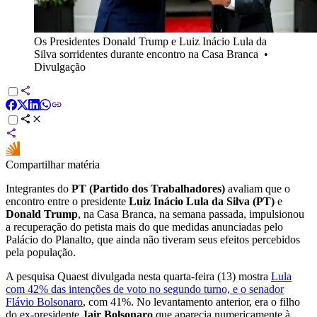
Os Presidentes Donald Trump e Luiz Inácio Lula da
Silva sorridentes durante encontro na Casa Branca
•
Divulgação
Compartilhar matéria
Integrantes do
PT (Partido dos Trabalhadores)
avaliam que o
encontro entre o presidente
Luiz Inácio Lula da Silva (PT)
e
Donald Trump
, na Casa Branca, na semana passada, impulsionou
a recuperação do petista mais do que medidas anunciadas pelo
Palácio do Planalto, que ainda não tiveram seus efeitos percebidos
pela população.
A pesquisa Quaest divulgada nesta quarta-feira (13) mostra
Lula
com 42% das intenções de voto no segundo turno, e o senador
Flávio Bolsonaro
, com 41%. No levantamento anterior, era o filho
do ex-presidente
Jair Bolsonaro
que aparecia numericamente à