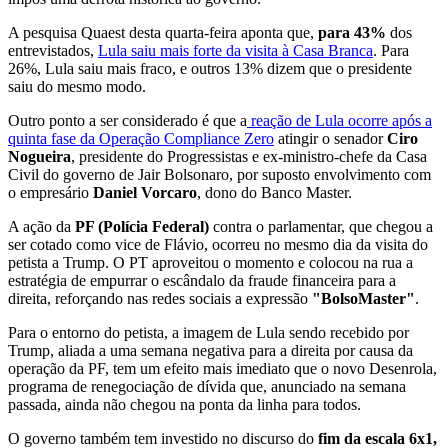
A pesquisa Quaest desta quarta-feira aponta que,
para 43%
dos
entrevistados,
Lula saiu mais forte da visita à Casa Branca
. Para
26%, Lula saiu mais fraco, e outros 13% dizem que o presidente
saiu do mesmo modo.
Outro ponto a ser considerado é que a
reação de Lula ocorre após a
quinta fase da Operação Compliance Zero
atingir o senador
Ciro
Nogueira
, presidente do Progressistas e ex-ministro-chefe da Casa
Civil do governo de Jair Bolsonaro, por suposto envolvimento com
o empresário
Daniel Vorcaro
, dono do Banco Master.
A ação da
PF (Polícia Federal)
contra o parlamentar, que chegou a
ser cotado como vice de Flávio, ocorreu no mesmo dia da visita do
petista a Trump. O PT aproveitou o momento e colocou na rua a
estratégia de empurrar o escândalo da fraude financeira para a
direita, reforçando nas redes sociais a expressão
"BolsoMaster"
.
Para o entorno do petista, a imagem de Lula sendo recebido por
Trump, aliada a uma semana negativa para a direita por causa da
operação da PF, tem um efeito mais imediato que o novo Desenrola,
programa de renegociação de dívida que, anunciado na semana
passada, ainda não chegou na ponta da linha para todos.
O governo também tem investido no discurso do
fim da escala 6x1,