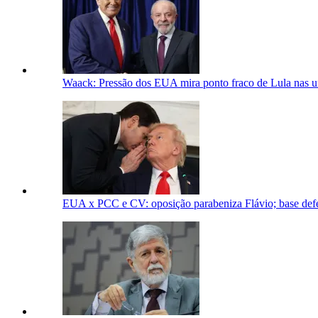
Waack: Pressão dos EUA mira ponto fraco de Lula nas u
EUA x PCC e CV: oposição parabeniza Flávio; base defe