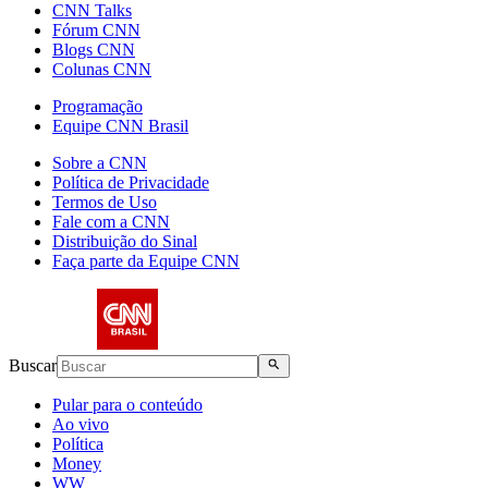
CNN Talks
Fórum CNN
Blogs CNN
Colunas CNN
Programação
Equipe CNN Brasil
Sobre a CNN
Política de Privacidade
Termos de Uso
Fale com a CNN
Distribuição do Sinal
Faça parte da Equipe CNN
Buscar
Pular para o conteúdo
Ao vivo
Política
Money
WW