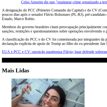
Celso Amorim diz que "equiparar crime organizado a terr
A designação do PCC (Primeiro Comando da Capital) e do CV (Comand
poucos dias após o senador Flávio Bolsonaro (PL-RJ), pré-candidato d
Estado, Marco Rubio.
Membros do governo brasileiro citam preocupação principalmente com 
sanções, restrições e questionamentos sobre operações envolvendo o p
A classificação do PCC e do CV foi comemorada por integrantes da pr
declaração explícita de apoio de Trump ao filho do ex-presidente Jair 
EUA x PCC e CV: oposição parabeniza Flávio; base defende soberan
Mais Lidas