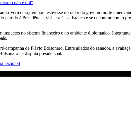
orismo não é útil"
o Vermelho), embora estivesse no radar do governo norte-americano h
o partido à Presidência, visitar a Casa Branca e se encontrar com o pr
impactos no sistema financeiro e no ambiente diplomático. Integrantes
aís.
é-campanha de Flávio Bolsonaro. Entre aliados do senador, a avaliação 
Bolsonaro na disputa presidencial.
ia nacional