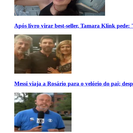
Após livro virar best-seller, Tamara Klink pede
Messi viaja a Rosário para o velório do pai; des