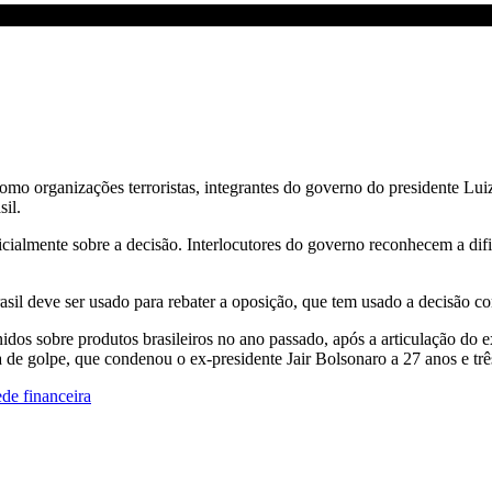
l | CNN PRIME TIME
como organizações terroristas, integrantes do governo do presidente Lu
il.
ficialmente sobre a decisão. Interlocutores do governo reconhecem a di
asil deve ser usado para rebater a oposição, que tem usado a decisão co
idos sobre produtos brasileiros no ano passado, após a articulação do
va de golpe, que condenou o ex-presidente Jair Bolsonaro a 27 anos e trê
e financeira