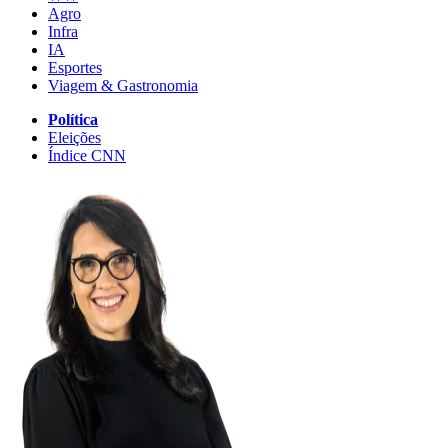
Agro
Infra
IA
Esportes
Viagem & Gastronomia
Política
Eleições
Índice CNN