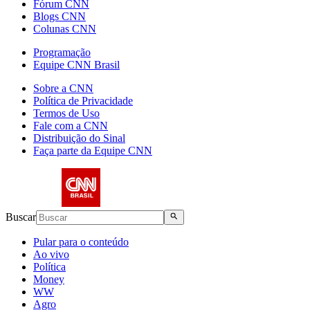
Fórum CNN
Blogs CNN
Colunas CNN
Programação
Equipe CNN Brasil
Sobre a CNN
Política de Privacidade
Termos de Uso
Fale com a CNN
Distribuição do Sinal
Faça parte da Equipe CNN
Buscar
Pular para o conteúdo
Ao vivo
Política
Money
WW
Agro