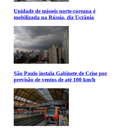
Unidade de mísseis norte-coreana é
mobilizada na Rússia, diz Ucrânia
São Paulo instala Gabinete de Crise por
previsão de ventos de até 100 km/h