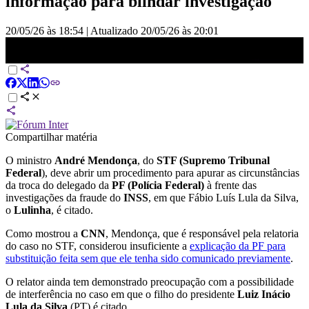
informação para blindar investigação
20/05/26 às 18:54
|
Atualizado
20/05/26 às 20:01
STF: Mendonça abrirá procedimento para apurar troca na PF no
caso Lulinha | HORA H
Compartilhar matéria
O ministro
André Mendonça
, do
STF (Supremo Tribunal
Federal
), deve abrir um procedimento para apurar as circunstâncias
da troca do delegado da
PF (Polícia Federal)
à frente das
investigações da fraude do
INSS
, em que Fábio Luís Lula da Silva,
o
Lulinha
, é citado.
Como mostrou a
CNN
, Mendonça, que é responsável pela relatoria
do caso no STF, considerou insuficiente a
explicação da PF para
substituição feita sem que ele tenha sido comunicado previamente
.
O relator ainda tem demonstrado preocupação com a possibilidade
de interferência no caso em que o filho do presidente
Luiz Inácio
Lula da Silva
(PT) é citado.