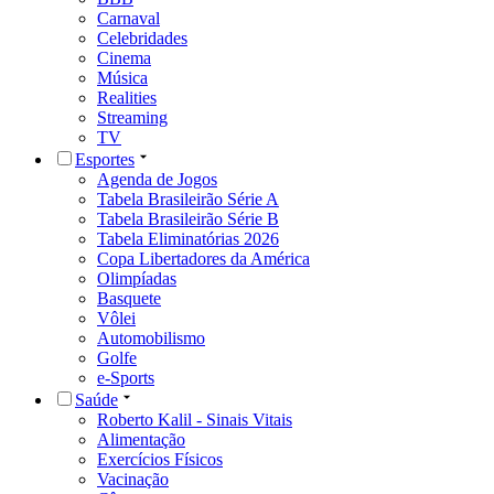
Carnaval
Celebridades
Cinema
Música
Realities
Streaming
TV
Esportes
Agenda de Jogos
Tabela Brasileirão Série A
Tabela Brasileirão Série B
Tabela Eliminatórias 2026
Copa Libertadores da América
Olimpíadas
Basquete
Vôlei
Automobilismo
Golfe
e-Sports
Saúde
Roberto Kalil - Sinais Vitais
Alimentação
Exercícios Físicos
Vacinação