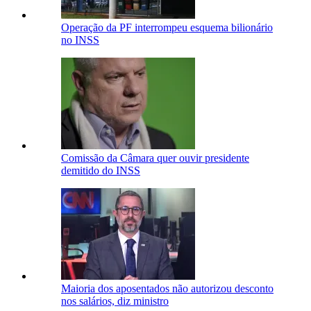
Operação da PF interrompeu esquema bilionário
no INSS
Comissão da Câmara quer ouvir presidente
demitido do INSS
Maioria dos aposentados não autorizou desconto
nos salários, diz ministro