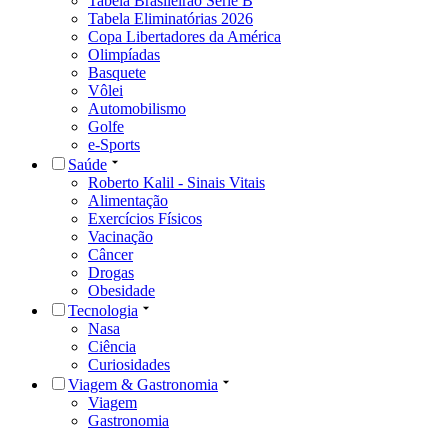
Tabela Brasileirão Série B
Tabela Eliminatórias 2026
Copa Libertadores da América
Olimpíadas
Basquete
Vôlei
Automobilismo
Golfe
e-Sports
Saúde
Roberto Kalil - Sinais Vitais
Alimentação
Exercícios Físicos
Vacinação
Câncer
Drogas
Obesidade
Tecnologia
Nasa
Ciência
Curiosidades
Viagem & Gastronomia
Viagem
Gastronomia