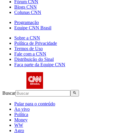
Fórum CNN
Blogs CNN
Colunas CNN
Programação
Equipe CNN Brasil
Sobre a CNN
Política de Privacidade
Termos de Uso
Fale com a CNN
Distribuição do Sinal
Faça parte da Equipe CNN
Buscar
Pular para o conteúdo
Ao vivo
Política
Money
WW
Agro