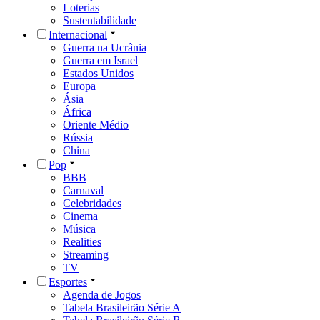
Loterias
Sustentabilidade
Internacional
Guerra na Ucrânia
Guerra em Israel
Estados Unidos
Europa
Ásia
África
Oriente Médio
Rússia
China
Pop
BBB
Carnaval
Celebridades
Cinema
Música
Realities
Streaming
TV
Esportes
Agenda de Jogos
Tabela Brasileirão Série A