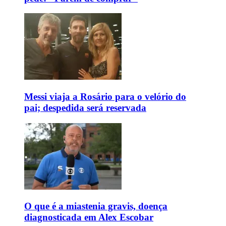
Messi viaja a Rosário para o velório do
pai; despedida será reservada
O que é a miastenia gravis, doença
diagnosticada em Alex Escobar