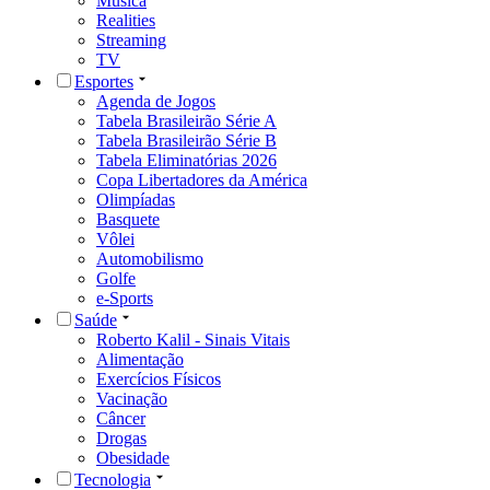
Música
Realities
Streaming
TV
Esportes
Agenda de Jogos
Tabela Brasileirão Série A
Tabela Brasileirão Série B
Tabela Eliminatórias 2026
Copa Libertadores da América
Olimpíadas
Basquete
Vôlei
Automobilismo
Golfe
e-Sports
Saúde
Roberto Kalil - Sinais Vitais
Alimentação
Exercícios Físicos
Vacinação
Câncer
Drogas
Obesidade
Tecnologia