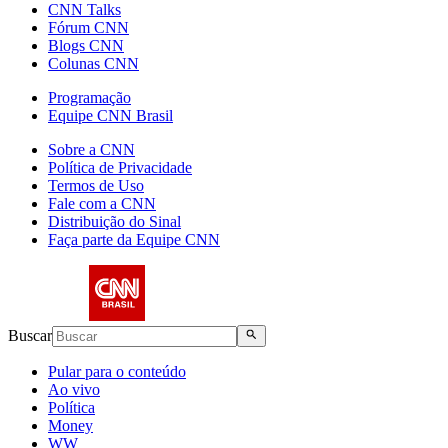
CNN Talks
Fórum CNN
Blogs CNN
Colunas CNN
Programação
Equipe CNN Brasil
Sobre a CNN
Política de Privacidade
Termos de Uso
Fale com a CNN
Distribuição do Sinal
Faça parte da Equipe CNN
Buscar
Pular para o conteúdo
Ao vivo
Política
Money
WW