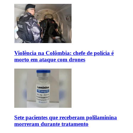
Violência na Colômbia: chefe de polícia é
morto em ataque com drones
Sete pacientes que receberam polilaminina
morreram durante tratamento