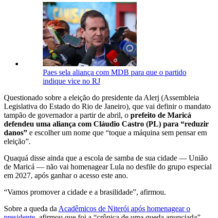
Paes sela aliança com MDB para que o partido
indique vice no RJ
Questionado sobre a eleição do presidente da Alerj (Assembleia
Legislativa do Estado do Rio de Janeiro), que vai definir o mandato
tampão de governador a partir de abril, o
prefeito de Maricá
defendeu uma aliança com Cláudio Castro (PL) para “reduzir
danos”
e escolher um nome que “toque a máquina sem pensar em
eleição”.
Quaquá disse ainda que a escola de samba de sua cidade — União
de Maricá — não vai homenagear Lula no desfile do grupo especial
em 2027, após ganhar o acesso este ano.
“Vamos promover a cidade e a brasilidade”, afirmou.
Sobre a queda da
Acadêmicos de Niterói após homenagear o
presidente
, afirmou que foi a “crônica de uma queda anunciada”