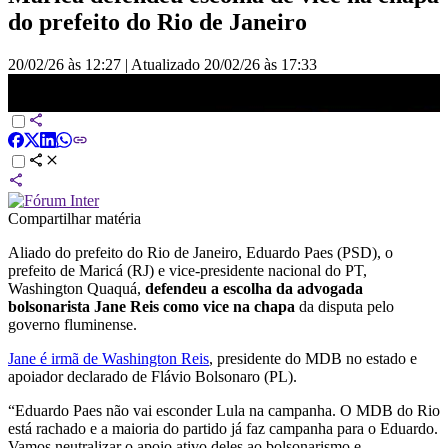
do prefeito do Rio de Janeiro
20/02/26 às 12:27
|
Atualizado
20/02/26 às 17:33
“Paes não vai esconder Lula na campanha”, diz Quaquá à CNN |
CNN 360°
Compartilhar matéria
Aliado do prefeito do Rio de Janeiro, Eduardo Paes (PSD), o
prefeito de Maricá (RJ) e vice-presidente nacional do PT,
Washington Quaquá,
defendeu a escolha da advogada
bolsonarista Jane Reis como vice na chapa
da disputa pelo
governo fluminense.
Jane é irmã de Washington Reis
, presidente do MDB no estado e
apoiador declarado de Flávio Bolsonaro (PL).
“Eduardo Paes não vai esconder Lula na campanha. O MDB do Rio
está rachado e a maioria do partido já faz campanha para o Eduardo.
Vamos neutralizar o apoio ativo deles ao bolsonarismo e