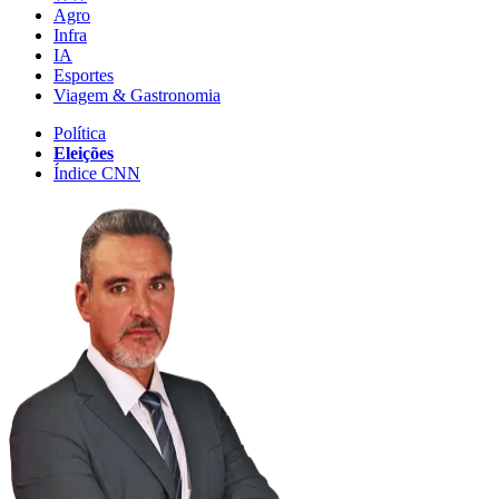
Agro
Infra
IA
Esportes
Viagem & Gastronomia
Política
Eleições
Índice CNN