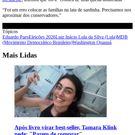
“Foi um erro colocar as famílias na lata de sardinha. Precisamos nos
aproximar dos conservadores.”
Tópicos
Eduardo Paes
Eleições 2026
Luiz Inácio Lula da Silva (Lula)
MDB
(Movimento Democrático Brasileiro)
Washington Quaquá
Mais Lidas
Após livro virar best-seller, Tamara Klink
pede: "Parem de comprar"