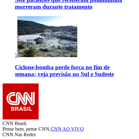
morreram durante tratamento
5
Ciclone-bomba perde força no fim de
semana; veja previsão no Sul e Sudeste
CNN Brasil.
Pense bem, pense CNN.
CNN AO VIVO
CNN Nas Redes