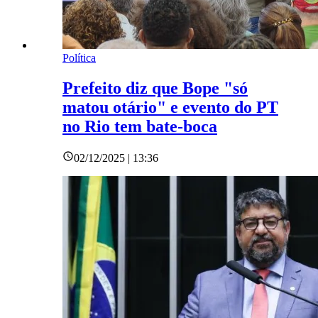
Política
Prefeito diz que Bope "só
matou otário" e evento do PT
no Rio tem bate-boca
02/12/2025 | 13:36