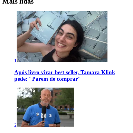
Mais lidas
1
Após livro virar best-seller, Tamara Klink
pede: "Parem de comprar"
2