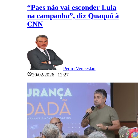
“Paes não vai esconder Lula
na campanha”, diz Quaquá à
CNN
Pedro Venceslau
20/02/2026 | 12:27