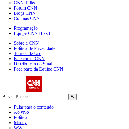
CNN Talks
Fórum CNN
Blogs CNN
Colunas CNN
Programação
Equipe CNN Brasil
Sobre a CNN
Política de Privacidade
Termos de Uso
Fale com a CNN
Distribuição do Sinal
Faça parte da Equipe CNN
Buscar
Pular para o conteúdo
Ao vivo
Política
Money
WW