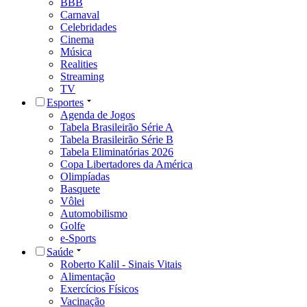
BBB
Carnaval
Celebridades
Cinema
Música
Realities
Streaming
TV
Esportes
Agenda de Jogos
Tabela Brasileirão Série A
Tabela Brasileirão Série B
Tabela Eliminatórias 2026
Copa Libertadores da América
Olimpíadas
Basquete
Vôlei
Automobilismo
Golfe
e-Sports
Saúde
Roberto Kalil - Sinais Vitais
Alimentação
Exercícios Físicos
Vacinação