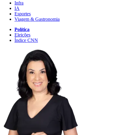
Infra
IA
Esportes
Viagem & Gastronomia
Política
Eleições
Índice CNN