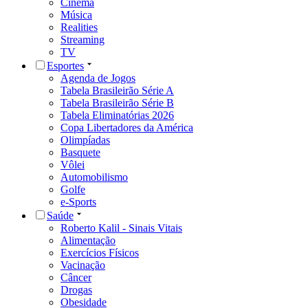
Cinema
Música
Realities
Streaming
TV
Esportes
Agenda de Jogos
Tabela Brasileirão Série A
Tabela Brasileirão Série B
Tabela Eliminatórias 2026
Copa Libertadores da América
Olimpíadas
Basquete
Vôlei
Automobilismo
Golfe
e-Sports
Saúde
Roberto Kalil - Sinais Vitais
Alimentação
Exercícios Físicos
Vacinação
Câncer
Drogas
Obesidade