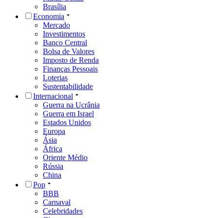
Brasília
Economia
Mercado
Investimentos
Banco Central
Bolsa de Valores
Imposto de Renda
Finanças Pessoais
Loterias
Sustentabilidade
Internacional
Guerra na Ucrânia
Guerra em Israel
Estados Unidos
Europa
Ásia
África
Oriente Médio
Rússia
China
Pop
BBB
Carnaval
Celebridades