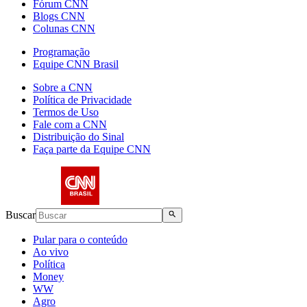
Fórum CNN
Blogs CNN
Colunas CNN
Programação
Equipe CNN Brasil
Sobre a CNN
Política de Privacidade
Termos de Uso
Fale com a CNN
Distribuição do Sinal
Faça parte da Equipe CNN
Buscar
Pular para o conteúdo
Ao vivo
Política
Money
WW
Agro