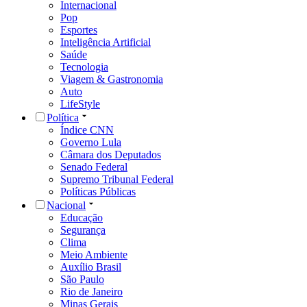
Internacional
Pop
Esportes
Inteligência Artificial
Saúde
Tecnologia
Viagem & Gastronomia
Auto
LifeStyle
Política
Índice CNN
Governo Lula
Câmara dos Deputados
Senado Federal
Supremo Tribunal Federal
Políticas Públicas
Nacional
Educação
Segurança
Clima
Meio Ambiente
Auxílio Brasil
São Paulo
Rio de Janeiro
Minas Gerais