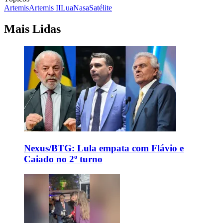
Artemis
Artemis II
Lua
Nasa
Satélite
Mais Lidas
Nexus/BTG: Lula empata com Flávio e
Caiado no 2º turno