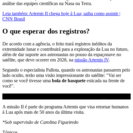
análise das equipes científicas na Nasa na Terra.
Leia também: Artemis II chega hoje à Lua; saiba como assistir |
CNN Brasil
O que esperar dos registros?
De acordo com a agência, o feito trará registros inéditos da
extremidade lunar e contribuirá para a exploração da Lua no futuro,
além de dar suporte aos astronautas no pouso da espaçonave no
satélite, que deve ocorrer em 2028, na
missão Artemis IV
.
Segundo o especialista Pallota, quando os astronautas passarem pelo
lado oculto, terão uma visão impressionante do satélite: "Vai ser
como se você tivesse uma
bola de basquete
esticada na frente de
você".
A missão II é parte do programa Artemis que visa retornar humanos
à Lua após mais de 50 anos da última visita.
*Sob supervisão de Carolina Figueiredo
Tópicos