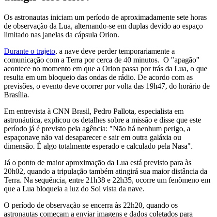
Os astronautas iniciam um período de aproximadamente sete horas
de observação da Lua, alternando-se em duplas devido ao espaço
limitado nas janelas da cápsula Orion.
Durante o trajeto
, a nave deve perder temporariamente a
comunicação com a Terra por cerca de 40 minutos. O "apagão"
acontece no momento em que a Orion passa por trás da Lua, o que
resulta em um bloqueio das ondas de rádio. De acordo com as
previsões, o evento deve ocorrer por volta das 19h47, do horário de
Brasília.
Em entrevista à CNN Brasil, Pedro Pallota, especialista em
astronáutica, explicou os detalhes sobre a missão e disse que este
período já é previsto pela agência: "Não há nenhum perigo, a
espaçonave não vai desaparecer e sair em outra galáxia ou
dimensão. É algo totalmente esperado e calculado pela Nasa".
Já o ponto de maior aproximação da Lua está previsto para às
20h02, quando a tripulação também atingirá sua maior distância da
Terra. Na sequência, entre 21h38 e 22h35, ocorre um fenômeno em
que a Lua bloqueia a luz do Sol vista da nave.
O período de observação se encerra às 22h20, quando os
astronautas começam a enviar imagens e dados coletados para