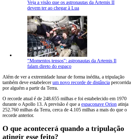
Veja a visão que os astronautas da Artemis II
devem ter ao chegar à Lua
"Momentos tensos": astronautas da Artemis Il
falam direto do espaço
Além de ver a extremidade lunar de forma inédita, a tripulação
também deve estabelecer
um novo recorde de distância
percorrida
por alguém a partir da Terra.
O recorde atual é de 248.655 milhas e foi estabelecido em 1970
durante o Apollo 13. A previsão é que a
espaçonave Orion
atinja
252.760 milhas da Terra, cerca de 4.105 milhas a mais do que o
recorde anterior.
O que acontecerá quando a tripulação
atingir esse feito?