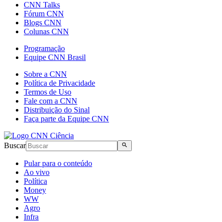
CNN Talks
Fórum CNN
Blogs CNN
Colunas CNN
Programação
Equipe CNN Brasil
Sobre a CNN
Política de Privacidade
Termos de Uso
Fale com a CNN
Distribuição do Sinal
Faça parte da Equipe CNN
Buscar
Pular para o conteúdo
Ao vivo
Política
Money
WW
Agro
Infra