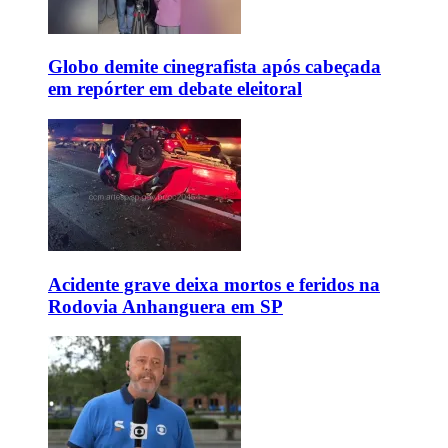
Globo demite cinegrafista após cabeçada
em repórter em debate eleitoral
Acidente grave deixa mortos e feridos na
Rodovia Anhanguera em SP