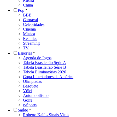
Rússia
China
Pop
BBB
Carnaval
Celebridades
Cinema
Música
Realities
Streaming
TV
Esportes
Agenda de Jogos
Tabela Brasileirão Série A
Tabela Brasileirão Série B
Tabela Eliminatórias 2026
Copa Libertadores da América
Olimpíadas
Basquete
Vôlei
Automobilismo
Golfe
e-Sports
Saúde
Roberto Kalil - Sinais Vitais