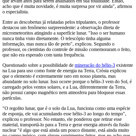
que levam anos para serem analisados em sua totalidade. Então,
acho que é muita novidade, é muita surpresa por vir ainda", afirmou
o especialista.
Entre as descobertas já relatadas pelos tripulantes, o professor
destacou um fenômeno surpreendente: a observação direta de
micrometeoritos atingindo a superfície lunar. "Isso o ser humano
nunca tinha visto diretamente. O telescópio tinha alguma
informação, mas nunca tão de perto", explicou. Segundo o
professor, os cientistas do controle de missão comemoraram o feito,
que não era esperado com tanta frequência.
Questionado sobre a possibilidade de
mineração do hélio-3
existente
na Lua para uso como fonte de energia na Terra, Crósta explicou
que o elemento é extremamente raro em nosso planeta, mas
abundante no solo lunar. Isso ocorre porque o hélio-3 vem do Sol, é
carregado pelos ventos solares, e a Lua, diferentemente da Terra,
não possui campo magnético nem atmosfera para bloquear essas
partículas.
"O regolito lunar, que é o solo da Lua, funciona como uma espécie
de esponja, ele vai acumulando esse hélio-3 ao longo do tempo",
explicou o professor. No entanto, ele ponderou que retirar esse
material, transportá-lo para a Terra e gerar energia através da fusão
nuclear "é algo que está ainda um pouco distante, está ainda muito
no campo teórico, com alguns suprimentos feitos, mas eu acho que