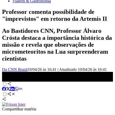
Viagem & Gastronomia
Professor comenta possibilidade de
"imprevistos" em retorno da Artemis II
Ao Bastidores CNN, Professor Álvaro
Crósta destaca a importância histórica da
missão e revela que observações de
micrometeoritos na Lua surpreenderam
cientistas
Da CNN Brasil
10/04/26 às 16:41
|
Atualizado
10/04/26 às 16:41
Professor fala sobre as expectativas com a volta da cápsula Órion à
Terra | BASTIDORES CNN
Compartilhar matéria