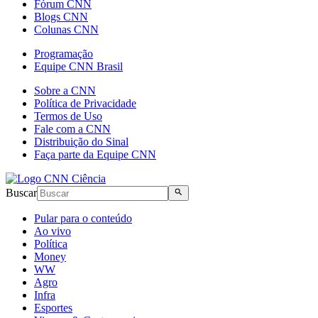
Fórum CNN
Blogs CNN
Colunas CNN
Programação
Equipe CNN Brasil
Sobre a CNN
Política de Privacidade
Termos de Uso
Fale com a CNN
Distribuição do Sinal
Faça parte da Equipe CNN
Buscar
Pular para o conteúdo
Ao vivo
Política
Money
WW
Agro
Infra
Esportes