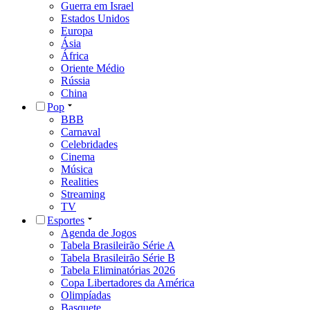
Guerra em Israel
Estados Unidos
Europa
Ásia
África
Oriente Médio
Rússia
China
Pop
BBB
Carnaval
Celebridades
Cinema
Música
Realities
Streaming
TV
Esportes
Agenda de Jogos
Tabela Brasileirão Série A
Tabela Brasileirão Série B
Tabela Eliminatórias 2026
Copa Libertadores da América
Olimpíadas
Basquete