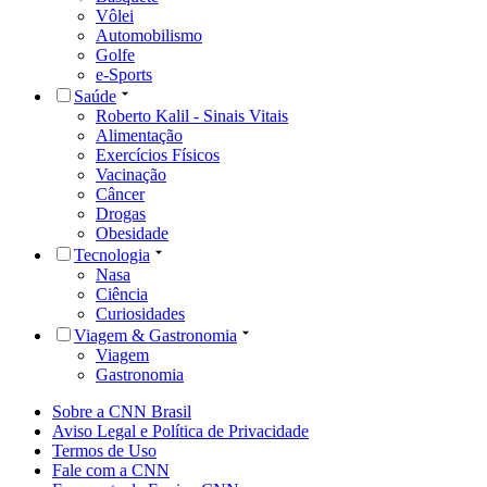
Vôlei
Automobilismo
Golfe
e-Sports
Saúde
Roberto Kalil - Sinais Vitais
Alimentação
Exercícios Físicos
Vacinação
Câncer
Drogas
Obesidade
Tecnologia
Nasa
Ciência
Curiosidades
Viagem & Gastronomia
Viagem
Gastronomia
Sobre a CNN Brasil
Aviso Legal e Política de Privacidade
Termos de Uso
Fale com a CNN