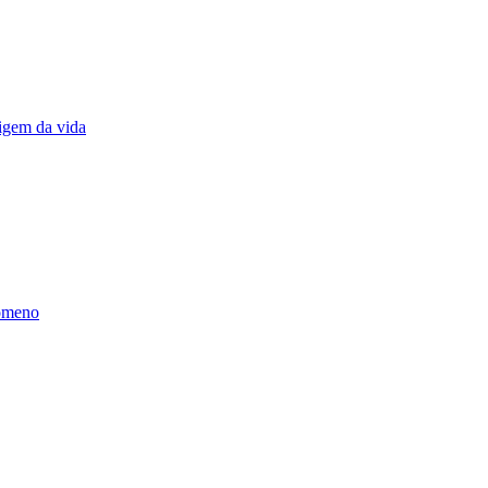
rigem da vida
nômeno