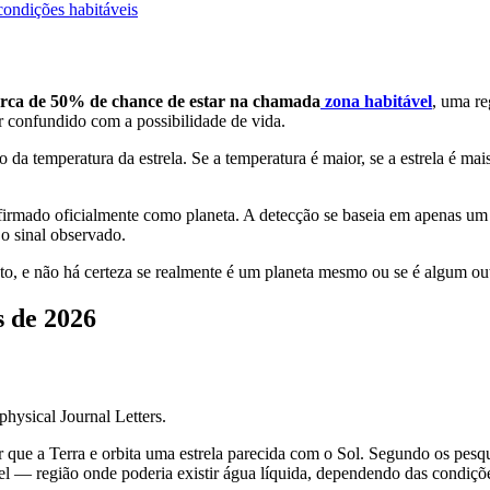
condições habitáveis
erca de 50% de chance de estar na chamada
zona habitável
, uma re
r confundido com a possibilidade de vida.
da temperatura da estrela. Se a temperatura é maior, se a estrela é mai
mado oficialmente como planeta. A detecção se baseia em apenas um trâ
o sinal observado.
, e não há certeza se realmente é um planeta mesmo ou se é algum outro 
 de 2026
hysical Journal Letters.
r que a Terra e orbita uma estrela parecida com o Sol. Segundo os pesqu
l — região onde poderia existir água líquida, dependendo das condiçõe