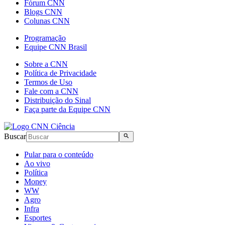
Fórum CNN
Blogs CNN
Colunas CNN
Programação
Equipe CNN Brasil
Sobre a CNN
Política de Privacidade
Termos de Uso
Fale com a CNN
Distribuição do Sinal
Faça parte da Equipe CNN
Buscar
Pular para o conteúdo
Ao vivo
Política
Money
WW
Agro
Infra
Esportes