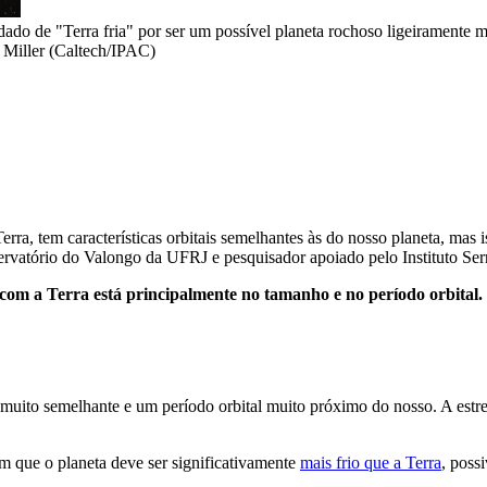
ado de "Terra fria" por ser um possível planeta rochoso ligeiramente m
Miller (Caltech/IPAC)
Terra, tem características orbitais semelhantes às do nosso planeta, mas 
rvatório do Valongo da UFRJ e pesquisador apoiado pelo Instituto Serr
com a Terra está principalmente no tamanho e no período orbital.
uito semelhante e um período orbital muito próximo do nosso. A estre
am que o planeta deve ser significativamente
mais frio que a Terra
, poss