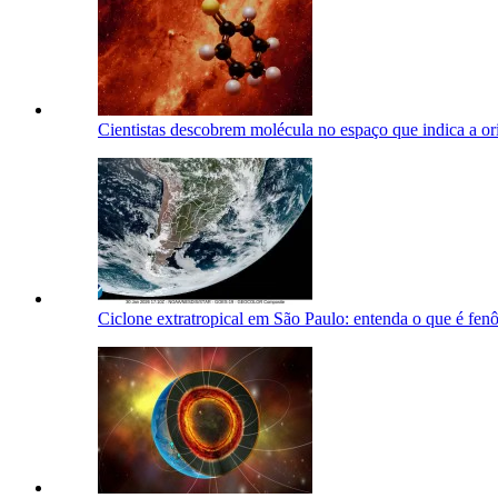
Cientistas descobrem molécula no espaço que indica a o
Ciclone extratropical em São Paulo: entenda o que é fe