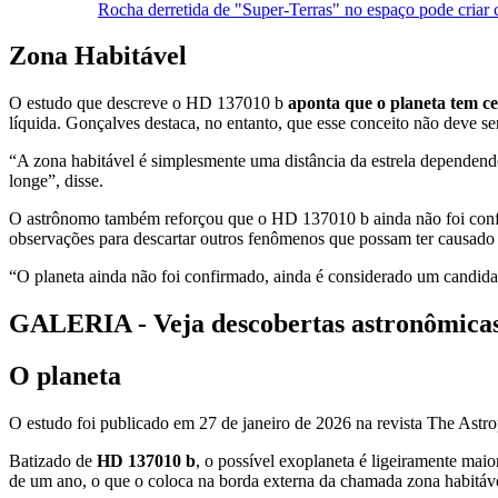
Rocha derretida de "Super-Terras" no espaço pode criar 
Zona Habitável
O estudo que descreve o HD 137010 b
aponta que o planeta tem c
líquida. Gonçalves destaca, no entanto, que esse conceito não deve se
“A zona habitável é simplesmente uma distância da estrela dependendo 
longe”, disse.
O astrônomo também reforçou que o HD 137010 b ainda não foi confir
observações para descartar outros fenômenos que possam ter causado 
“O planeta ainda não foi confirmado, ainda é considerado um candidato
GALERIA - Veja descobertas astronômicas
O planeta
O estudo foi publicado em 27 de janeiro de 2026 na revista The Astrop
Batizado de
HD 137010 b
, o possível exoplaneta é ligeiramente maio
de um ano, o que o coloca na borda externa da chamada zona habitáve