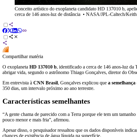
Conceito artístico do exoplaneta candidato HD 137010 b, apelid
cerca de 146 anos-luz de distância
•
NASA/JPL-Caltech/Keith 
Compartilhar matéria
O exoplaneta
HD 137010 b
, identificado a cerca de 146 anos-luz da 
abrigar vida, segundo o astrônomo Thiago Gonçalves, diretor do Obse
Em entrevista à
CNN Brasil
, Gonçalves explicou que
a semelhança 
350 dias, um intervalo próximo ao ano terrestre.
Características semelhantes
“A gente chama de parecido com a Terra porque ele tem um tamanho m
pouco menor e mais fria”, afirmou.
Apesar disso, o pesquisador ressaltou que os dados disponíveis indic
chances de existência de água líquida na superfície.