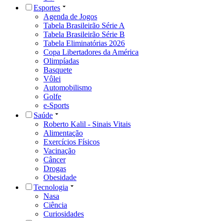
Esportes
Agenda de Jogos
Tabela Brasileirão Série A
Tabela Brasileirão Série B
Tabela Eliminatórias 2026
Copa Libertadores da América
Olimpíadas
Basquete
Vôlei
Automobilismo
Golfe
e-Sports
Saúde
Roberto Kalil - Sinais Vitais
Alimentação
Exercícios Físicos
Vacinação
Câncer
Drogas
Obesidade
Tecnologia
Nasa
Ciência
Curiosidades