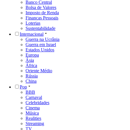
Banco Central
Bolsa de Valores
Imposto de Renda
Finanças Pessoais
Loterias
Sustentabilidade
Internacional
Guerra na Ucrânia
Guerra em Israel
Estados Unidos
Europa
Ásia
África
Oriente Médio
Rússia
China
Pop
BBB
Carnaval
Celebridades
Cinema
Música
Realities
Streaming
TV