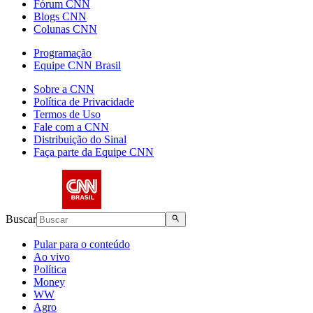
Fórum CNN
Blogs CNN
Colunas CNN
Programação
Equipe CNN Brasil
Sobre a CNN
Política de Privacidade
Termos de Uso
Fale com a CNN
Distribuição do Sinal
Faça parte da Equipe CNN
Buscar
Pular para o conteúdo
Ao vivo
Política
Money
WW
Agro