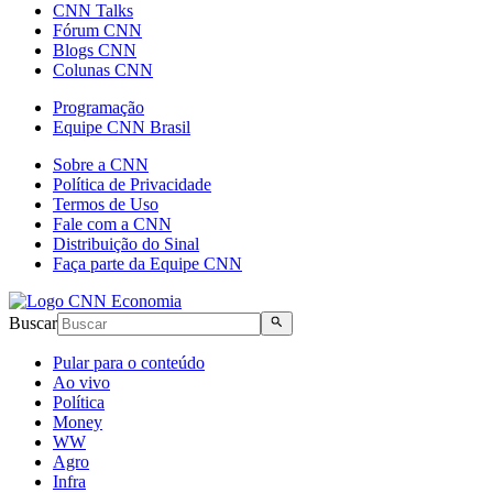
CNN Talks
Fórum CNN
Blogs CNN
Colunas CNN
Programação
Equipe CNN Brasil
Sobre a CNN
Política de Privacidade
Termos de Uso
Fale com a CNN
Distribuição do Sinal
Faça parte da Equipe CNN
Buscar
Pular para o conteúdo
Ao vivo
Política
Money
WW
Agro
Infra