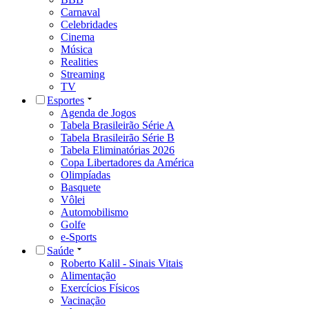
Carnaval
Celebridades
Cinema
Música
Realities
Streaming
TV
Esportes
Agenda de Jogos
Tabela Brasileirão Série A
Tabela Brasileirão Série B
Tabela Eliminatórias 2026
Copa Libertadores da América
Olimpíadas
Basquete
Vôlei
Automobilismo
Golfe
e-Sports
Saúde
Roberto Kalil - Sinais Vitais
Alimentação
Exercícios Físicos
Vacinação