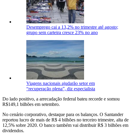
Desemprego cai a 13,2% no trimestre até agosto;
grupo sem carteira cresce 23% no ano
Viagens nacionais ajudarão setor em
“recuperação plena”, diz especialista
Do lado positivo, a arrecadação federal bateu recorde e somou
R$149,1 bilhões em setembro.
No cenário corporativo, destaque para os balanços. O Santander
reportou lucro de mais de R$ 4 bilhões no terceiro trimestre, alta de
12,5% sobre 2020. O banco também vai distribuir R$ 3 bilhões em
dividendos.