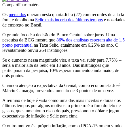
Compartilhar matéria
Os
mercados
operam nesta quarta-feira (27) com recordes de alta lá
fora, e de olho na
Selic mais incerta dos últimos tempos
e nos dados
de emprego no Brasil.
O grande foco é a decisão do Banco Central sobre juros. Uma
pesquisa da BCG mostra que
86% dos analistas esperam alta de 1,5
ponto percentual
na Taxa Selic, atualmente em 6,25% ao ano. O
levantamento ouviu 264 instituições.
Se o aumento nessa magnitude vier, a taxa vai subir para 7,75% --
seria a maior alta da Selic em 18 anos. Das instituições que
participaram da pesquisa, 10% esperam aumento ainda maior, de
dois pontos.
Chamou atenção a expectativa da Genial, com o economista José
Márcio Camargo, prevendo aumento de 3 pontos de uma vez.
A reunião de hoje é vista como uma das mais incertas e duras dos
últimos tempos por alguns motivos: o primeiro é o furo do teto de
gastos, que aumentou o risco do país, pressionou o dólar e jogou
expectativas de inflação e Selic para cima.
O outro motivo é a própria inflação, com o IPCA-15 ontem vindo