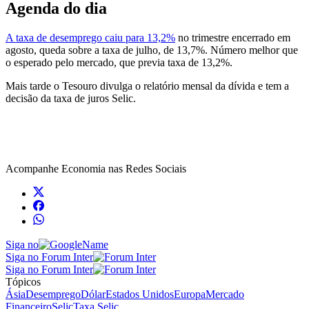
Agenda do dia
A taxa de desemprego caiu para 13,2%
no trimestre encerrado em
agosto, queda sobre a taxa de julho, de 13,7%. Número melhor que
o esperado pelo mercado, que previa taxa de 13,2%.
Mais tarde o Tesouro divulga o relatório mensal da dívida e tem a
decisão da taxa de juros Selic.
Acompanhe
Economia
nas Redes Sociais
Siga no
Siga no Forum Inter
Siga no Forum Inter
Tópicos
Ásia
Desemprego
Dólar
Estados Unidos
Europa
Mercado
Financeiro
Selic
Taxa Selic