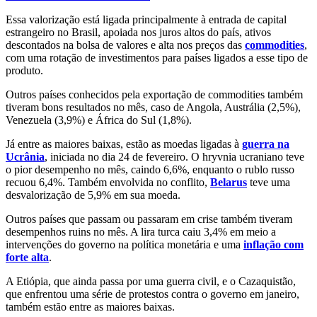
Essa valorização está ligada principalmente à entrada de capital
estrangeiro no Brasil, apoiada nos juros altos do país, ativos
descontados na bolsa de valores e alta nos preços das
commodities
,
com uma rotação de investimentos para países ligados a esse tipo de
produto.
Outros países conhecidos pela exportação de commodities também
tiveram bons resultados no mês, caso de Angola, Austrália (2,5%),
Venezuela (3,9%) e África do Sul (1,8%).
Já entre as maiores baixas, estão as moedas ligadas à
guerra na
Ucrânia
, iniciada no dia 24 de fevereiro. O hryvnia ucraniano teve
o pior desempenho no mês, caindo 6,6%, enquanto o rublo russo
recuou 6,4%. Também envolvida no conflito,
Belarus
teve uma
desvalorização de 5,9% em sua moeda.
Outros países que passam ou passaram em crise também tiveram
desempenhos ruins no mês. A lira turca caiu 3,4% em meio a
intervenções do governo na política monetária e uma
inflação com
forte alta
.
A Etiópia, que ainda passa por uma guerra civil, e o Cazaquistão,
que enfrentou uma série de protestos contra o governo em janeiro,
também estão entre as maiores baixas.