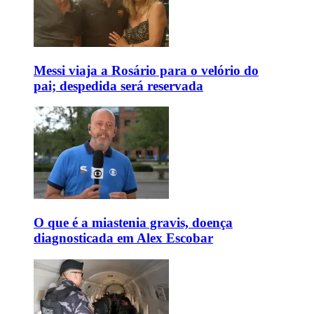
Messi viaja a Rosário para o velório do
pai; despedida será reservada
O que é a miastenia gravis, doença
diagnosticada em Alex Escobar