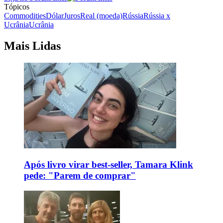
Tópicos
Commodities
Dólar
Juros
Real (moeda)
Rússia
Rússia x
Ucrânia
Ucrânia
Mais Lidas
Após livro virar best-seller, Tamara Klink
pede: "Parem de comprar"