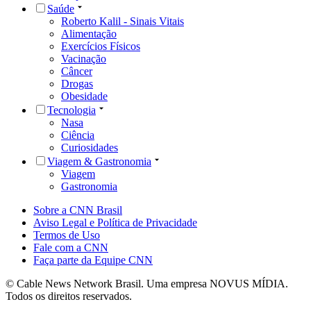
Saúde
Roberto Kalil - Sinais Vitais
Alimentação
Exercícios Físicos
Vacinação
Câncer
Drogas
Obesidade
Tecnologia
Nasa
Ciência
Curiosidades
Viagem & Gastronomia
Viagem
Gastronomia
Sobre a CNN Brasil
Aviso Legal e Política de Privacidade
Termos de Uso
Fale com a CNN
Faça parte da Equipe CNN
© Cable News Network Brasil. Uma empresa NOVUS MÍDIA.
Todos os direitos reservados.