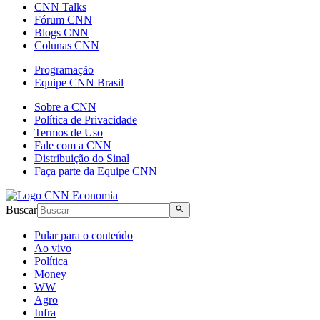
CNN Talks
Fórum CNN
Blogs CNN
Colunas CNN
Programação
Equipe CNN Brasil
Sobre a CNN
Política de Privacidade
Termos de Uso
Fale com a CNN
Distribuição do Sinal
Faça parte da Equipe CNN
Buscar
Pular para o conteúdo
Ao vivo
Política
Money
WW
Agro
Infra