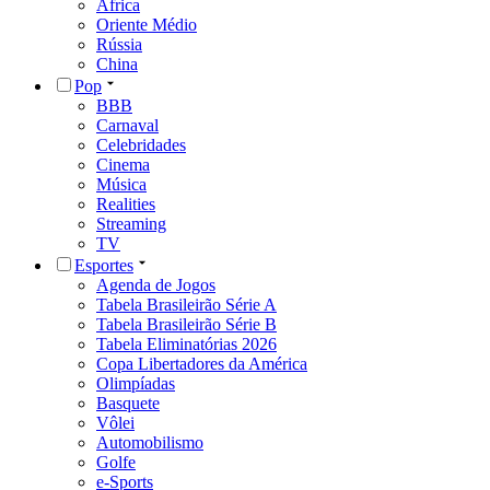
África
Oriente Médio
Rússia
China
Pop
BBB
Carnaval
Celebridades
Cinema
Música
Realities
Streaming
TV
Esportes
Agenda de Jogos
Tabela Brasileirão Série A
Tabela Brasileirão Série B
Tabela Eliminatórias 2026
Copa Libertadores da América
Olimpíadas
Basquete
Vôlei
Automobilismo
Golfe
e-Sports