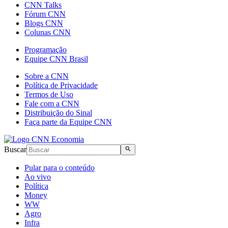
CNN Talks
Fórum CNN
Blogs CNN
Colunas CNN
Programação
Equipe CNN Brasil
Sobre a CNN
Política de Privacidade
Termos de Uso
Fale com a CNN
Distribuição do Sinal
Faça parte da Equipe CNN
Buscar
Pular para o conteúdo
Ao vivo
Política
Money
WW
Agro
Infra