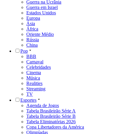
Guerra na Ucrânia
Guerra em Israel
Estados Unidos
Europa
Ásia
África
Oriente Médio
Rússia
China
Pop
BBB
Carnaval
Celebridades
Cinema
Música
Realities
Streaming
TV
Esportes
Agenda de Jogos
Tabela Brasileirão Série A
Tabela Brasileirão Série B
Tabela Eliminatórias 2026
Copa Libertadores da América
Olimpíadas