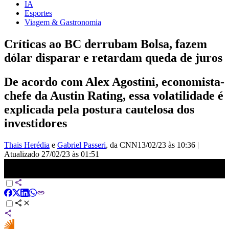
IA
Esportes
Viagem & Gastronomia
Críticas ao BC derrubam Bolsa, fazem
dólar disparar e retardam queda de juros
De acordo com Alex Agostini, economista-
chefe da Austin Rating, essa volatilidade é
explicada pela postura cautelosa dos
investidores
Thais Herédia
e
Gabriel Passeri
, da CNN
13/02/23 às 10:36
|
Atualizado
27/02/23 às 01:51
Queda na Bolsa e alta do dólar refletem cautela diante da postura de
Lula, diz Agostini | CNN MONEY