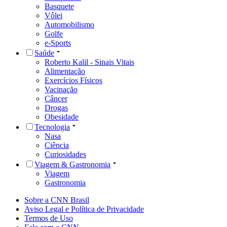
Basquete
Vôlei
Automobilismo
Golfe
e-Sports
Saúde
Roberto Kalil - Sinais Vitais
Alimentação
Exercícios Físicos
Vacinação
Câncer
Drogas
Obesidade
Tecnologia
Nasa
Ciência
Curiosidades
Viagem & Gastronomia
Viagem
Gastronomia
Sobre a CNN Brasil
Aviso Legal e Política de Privacidade
Termos de Uso