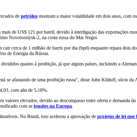
mercados de
petróleo
mostram a maior volatilidade em dois anos, com os
 mais de US$ 121 por barril, devido à interligação das exportações russ
ítimo Novorossiysk-2, na costa russa do Mar Negro
cair cerca de 1 milhão de barris por dia (bpd) enquanto repara dois do
ério de Energia da Rússia.
 divididos quanto à proibição, já que alguns países, incluindo a Alema
está se afastando de uma proibição russa", disse John Kilduff, sócio 
4,93, com alta de 5,18%.
em valores elevados, devido ao descompasso entre oferta e demanda da
ensificado com as
tensões na Europa
.
bustíveis. No Brasil, isso acelerou a aprovação de
projetos de lei que