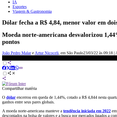
IA
Esportes
Viagem & Gastronomia
Dólar fecha a R$ 4,84, menor valor em doi
Moeda norte-americana desvalorizou 1,44%
pontos
João Pedro Malar
e
Artur Nicoceli
, em São Paulo
23/03/22 às 09:18
|
Dólar fecha em queda e chega a R$ 4,84 | CNN 360°
Compartilhar matéria
O
dólar
encerrou em queda de 1,44%, cotado a R$ 4,844 nesta quarta-
ganhos entre seus pares globais.
A moeda norte-americana manteve a
tendência iniciada em 2022
em 
descontados na bolsa de valores e a busca por mercados ligados a com