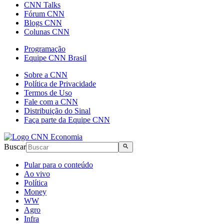
CNN Talks
Fórum CNN
Blogs CNN
Colunas CNN
Programação
Equipe CNN Brasil
Sobre a CNN
Política de Privacidade
Termos de Uso
Fale com a CNN
Distribuição do Sinal
Faça parte da Equipe CNN
Buscar
Pular para o conteúdo
Ao vivo
Política
Money
WW
Agro
Infra