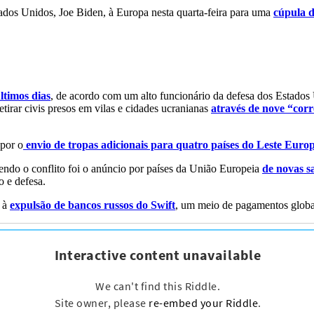
tados Unidos, Joe Biden, à Europa nesta quarta-feira para uma
cúpula 
ltimos dias
, de acordo com um alto funcionário da defesa dos Estados
tirar civis presos em vilas e cidades ucranianas
através de nove “cor
opor o
envio de tropas adicionais para quatro países do Leste Europ
endo o conflito foi o anúncio por países da União Europeia
de novas s
o e defesa.
s à
expulsão de bancos russos do Swift
, um meio de pagamentos globa