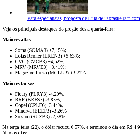
Para especialistas, proposta de Lula de “abrasileirar” com
Veja os principais destaques do pregão desta quarta-feira:
Maiores altas
Soma (SOMA3) +7,15%;
Lojas Renner (LREN3) +5,63%;
CVC (CVCB3) +4,52%;
MRV (MRVE3) +3,41%;
Magazine Luiza (MGLU3) +3,27%
Maiores baixas
Fleury (FLRY3) -4,20%,
BRF (BRFS3) -3,83%,
Copel (CPLE6) -3,44%,
Minerva (BEEF3) -3,26%,
Suzano (SUZB3) -2,38%
Na terça-feira (22), o dólar recuou 0,57%, e terminou o dia em R$ 4,
últimos dias: