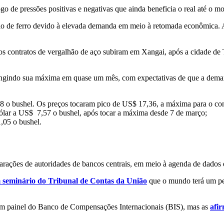
o de pressões positivas e negativas que ainda beneficia o real até o m
nério de ferro devido à elevada demanda em meio à retomada econômica.
os contratos
de
vergalhão
de
aço subiram em Xangai, após a cida
de
de
atingindo sua máxima em quase um mês, com expectativas de que a dema
8 o bushel. Os preços tocaram pico de US$ 17,36, a máxima para o cont
ólar a US$ 7,57 o bushel, após tocar a máxima desde 7 de março;
,05 o bushel.
arações de autoridades de bancos centrais, em meio à agenda de dados
seminário do Tribunal de Contas da União
que o mundo terá um pe
 em painel do Banco de Compensações Internacionais (BIS), mas as
afir