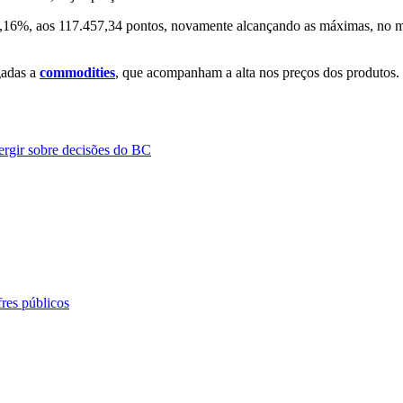
,16%, aos 117.457,34 pontos, novamente alcançando as máximas, no m
gadas a
commodities
, que acompanham a alta nos preços dos produtos.
ergir sobre decisões do BC
res públicos