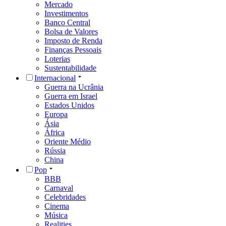
Mercado
Investimentos
Banco Central
Bolsa de Valores
Imposto de Renda
Finanças Pessoais
Loterias
Sustentabilidade
Internacional
Guerra na Ucrânia
Guerra em Israel
Estados Unidos
Europa
Ásia
África
Oriente Médio
Rússia
China
Pop
BBB
Carnaval
Celebridades
Cinema
Música
Realities