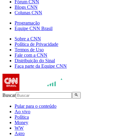
Fórum CNN
Blogs CNN
Colunas CNN
Programação
Equipe CNN Brasil
Sobre a CNN
Política de Privacidade
Termos de Uso
Fale com a CNN
Distribuição do Sinal
Faça parte da Equipe CNN
Buscar
Pular para o conteúdo
Ao vivo
Política
Money
WW
Agro