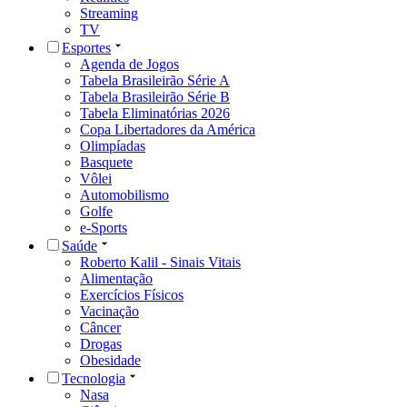
Streaming
TV
Esportes
Agenda de Jogos
Tabela Brasileirão Série A
Tabela Brasileirão Série B
Tabela Eliminatórias 2026
Copa Libertadores da América
Olimpíadas
Basquete
Vôlei
Automobilismo
Golfe
e-Sports
Saúde
Roberto Kalil - Sinais Vitais
Alimentação
Exercícios Físicos
Vacinação
Câncer
Drogas
Obesidade
Tecnologia
Nasa