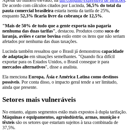
Apesar do número elevado, há
um conjunto expressivo de isenções
.
De acordo com cálculos citados por Lucinda,
56,5% do total da
pauta comercial brasileira
estaria isenta da tarifa de 25%,
enquanto
52,3% ficaria livre da cobrança de 12,5%
.
"Mais de 50% de tudo que a gente exporta não pagaria
nenhuma das duas tarifas"
, destacou. Produtos como
suco de
laranja, aviões e carne bovina
estão entre os itens que não seriam
afetados por nenhuma das duas taxações.
Lucinda também ressaltou que o Brasil já demonstrou
capacidade
de adaptação
em situações semelhantes. "Quando fica difícil
exportar para os Estados Unidos, o Brasil consegue ir para
mercados alternativos
", disse a analista.
Ela menciona
Europa, Ásia e América Latina como destinos
possíveis
. Por conta disso, o impacto geral tende a ser limitado,
ainda que presente.
Setores mais vulneráveis
No entanto, alguns segmentos estão mais expostos à dupla tarifação.
Máquinas e equipamentos, agroindústria, armas, munição e
têxteis
são os setores que estariam sujeitos à taxa combinada de
37,5%.