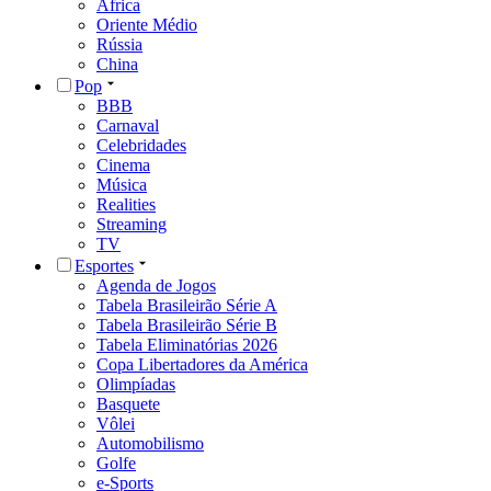
África
Oriente Médio
Rússia
China
Pop
BBB
Carnaval
Celebridades
Cinema
Música
Realities
Streaming
TV
Esportes
Agenda de Jogos
Tabela Brasileirão Série A
Tabela Brasileirão Série B
Tabela Eliminatórias 2026
Copa Libertadores da América
Olimpíadas
Basquete
Vôlei
Automobilismo
Golfe
e-Sports