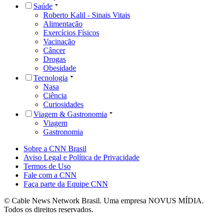
Saúde
Roberto Kalil - Sinais Vitais
Alimentação
Exercícios Físicos
Vacinação
Câncer
Drogas
Obesidade
Tecnologia
Nasa
Ciência
Curiosidades
Viagem & Gastronomia
Viagem
Gastronomia
Sobre a CNN Brasil
Aviso Legal e Política de Privacidade
Termos de Uso
Fale com a CNN
Faça parte da Equipe CNN
© Cable News Network Brasil. Uma empresa NOVUS MÍDIA.
Todos os direitos reservados.