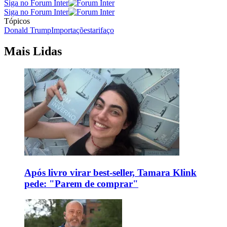
Siga no Forum Inter
Siga no Forum Inter
Tópicos
Donald Trump
Importações
tarifaço
Mais Lidas
Após livro virar best-seller, Tamara Klink
pede: "Parem de comprar"