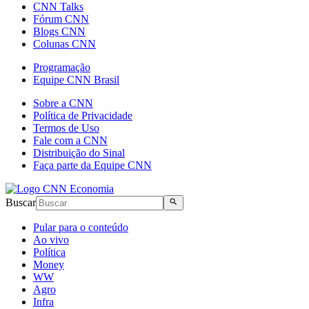
CNN Talks
Fórum CNN
Blogs CNN
Colunas CNN
Programação
Equipe CNN Brasil
Sobre a CNN
Política de Privacidade
Termos de Uso
Fale com a CNN
Distribuição do Sinal
Faça parte da Equipe CNN
Buscar
Pular para o conteúdo
Ao vivo
Política
Money
WW
Agro
Infra