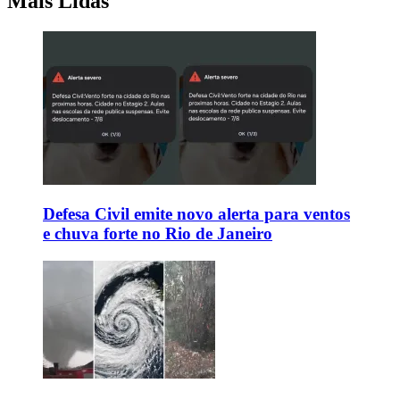
Mais Lidas
Defesa Civil emite novo alerta para ventos
e chuva forte no Rio de Janeiro