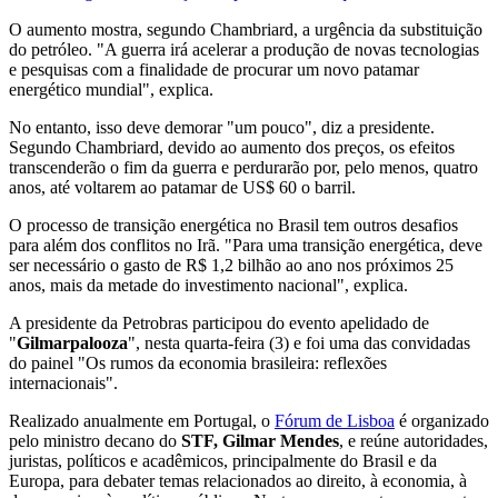
O aumento mostra, segundo Chambriard, a urgência da substituição
do petróleo. "A guerra irá acelerar a produção de novas tecnologias
e pesquisas com a finalidade de procurar um novo patamar
energético mundial", explica.
No entanto, isso deve demorar "um pouco", diz a presidente.
Segundo Chambriard, devido ao aumento dos preços, os efeitos
transcenderão o fim da guerra e perdurarão por, pelo menos, quatro
anos, até voltarem ao patamar de US$ 60 o barril.
O processo de transição energética no Brasil tem outros desafios
para além dos conflitos no Irã. "Para uma transição energética, deve
ser necessário o gasto de R$ 1,2 bilhão ao ano nos próximos 25
anos, mais da metade do investimento nacional", explica.
A presidente da Petrobras participou do evento apelidado de
"
Gilmarpalooza
", nesta quarta-feira (3) e foi uma das convidadas
do painel "Os rumos da economia brasileira: reflexões
internacionais".
Realizado anualmente em Portugal, o
Fórum de Lisboa
é organizado
pelo ministro decano do
STF, Gilmar Mendes
, e reúne autoridades,
juristas, políticos e acadêmicos, principalmente do Brasil e da
Europa, para debater temas relacionados ao direito, à economia, à