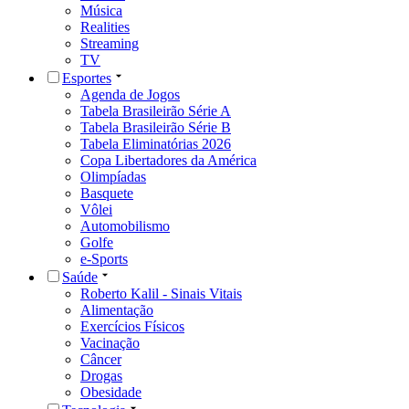
Música
Realities
Streaming
TV
Esportes
Agenda de Jogos
Tabela Brasileirão Série A
Tabela Brasileirão Série B
Tabela Eliminatórias 2026
Copa Libertadores da América
Olimpíadas
Basquete
Vôlei
Automobilismo
Golfe
e-Sports
Saúde
Roberto Kalil - Sinais Vitais
Alimentação
Exercícios Físicos
Vacinação
Câncer
Drogas
Obesidade