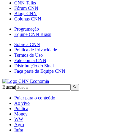
CNN Talks
Fórum CNN
Blogs CNN
Colunas CNN
Programação
Equipe CNN Brasil
Sobre a CNN
Política de Privacidade
Termos de Uso
Fale com a CNN
Distribuição do Sinal
Faça parte da Equipe CNN
Buscar
Pular para o conteúdo
Ao vivo
Política
Money
WW
Agro
Infra