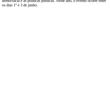
democracia e às políticas públicas. Neste ano, o evento ocorre entre
os dias 1º e 3 de junho.