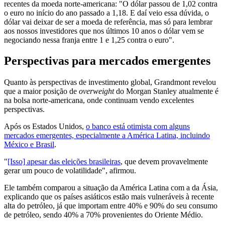
recentes da moeda norte-americana: "O dólar passou de 1,02 contra
o euro no início do ano passado a 1,18. E daí veio essa dúvida, o
dólar vai deixar de ser a moeda de referência, mas só para lembrar
aos nossos investidores que nos últimos 10 anos o dólar vem se
negociando nessa franja entre 1 e 1,25 contra o euro".
Perspectivas para mercados emergentes
Quanto às perspectivas de investimento global, Grandmont revelou
que a maior posição de
overweight
do Morgan Stanley atualmente é
na bolsa norte-americana, onde continuam vendo excelentes
perspectivas.
Após os Estados Unidos,
o banco está otimista com alguns
mercados emergentes, especialmente a América Latina, incluindo
México e Brasil
.
"
[Isso] apesar das eleições brasileiras
, que devem provavelmente
gerar um pouco de volatilidade", afirmou.
Ele também comparou a situação da América Latina com a da Ásia,
explicando que os países asiáticos estão mais vulneráveis à recente
alta do petróleo, já que importam entre 40% e 90% do seu consumo
de petróleo, sendo 40% a 70% provenientes do Oriente Médio.