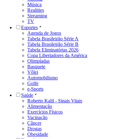
Música
Realities
Streaming
TV
Esportes
Agenda de Jogos
Tabela Brasileirão Série A
Tabela Brasileirão Série B
Tabela Eliminatórias 2026
Copa Libertadores da América
Olimpíadas
Basquete
Vôlei
Automobilismo
Golfe
e-Sports
Saúde
Roberto Kalil - Sinais Vitais
Alimentação
Exercícios Físicos
Vacinação
Câncer
Drogas
Obesidade