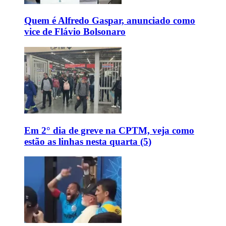
Quem é Alfredo Gaspar, anunciado como
vice de Flávio Bolsonaro
Em 2° dia de greve na CPTM, veja como
estão as linhas nesta quarta (5)