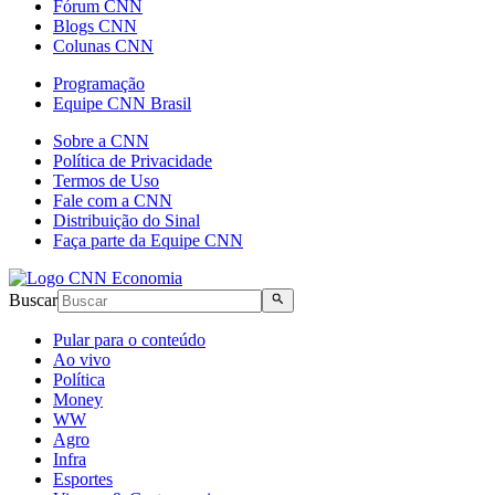
Fórum CNN
Blogs CNN
Colunas CNN
Programação
Equipe CNN Brasil
Sobre a CNN
Política de Privacidade
Termos de Uso
Fale com a CNN
Distribuição do Sinal
Faça parte da Equipe CNN
Buscar
Pular para o conteúdo
Ao vivo
Política
Money
WW
Agro
Infra
Esportes