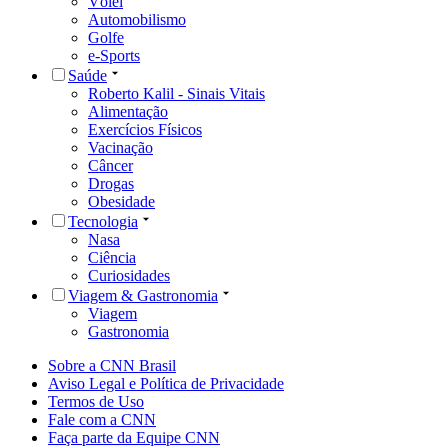
Vôlei
Automobilismo
Golfe
e-Sports
Saúde
Roberto Kalil - Sinais Vitais
Alimentação
Exercícios Físicos
Vacinação
Câncer
Drogas
Obesidade
Tecnologia
Nasa
Ciência
Curiosidades
Viagem & Gastronomia
Viagem
Gastronomia
Sobre a CNN Brasil
Aviso Legal e Política de Privacidade
Termos de Uso
Fale com a CNN
Faça parte da Equipe CNN