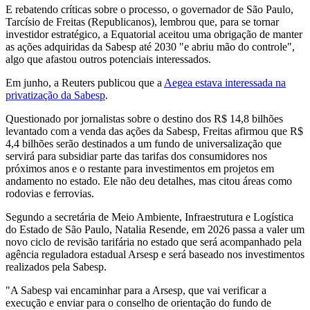
E rebatendo críticas sobre o processo, o governador de São Paulo,
Tarcísio de Freitas (Republicanos), lembrou que, para se tornar
investidor estratégico, a Equatorial aceitou uma obrigação de manter
as ações adquiridas da Sabesp até 2030 "e abriu mão do controle",
algo que afastou outros potenciais interessados.
Em junho, a Reuters publicou que a
Aegea estava interessada na
privatização da Sabesp
.
Questionado por jornalistas sobre o destino dos R$ 14,8 bilhões
levantado com a venda das ações da Sabesp, Freitas afirmou que R$
4,4 bilhões serão destinados a um fundo de universalização que
servirá para subsidiar parte das tarifas dos consumidores nos
próximos anos e o restante para investimentos em projetos em
andamento no estado. Ele não deu detalhes, mas citou áreas como
rodovias e ferrovias.
Segundo a secretária de Meio Ambiente, Infraestrutura e Logística
do Estado de São Paulo, Natalia Resende, em 2026 passa a valer um
novo ciclo de revisão tarifária no estado que será acompanhado pela
agência reguladora estadual Arsesp e será baseado nos investimentos
realizados pela Sabesp.
"A Sabesp vai encaminhar para a Arsesp, que vai verificar a
execução e enviar para o conselho de orientação do fundo de