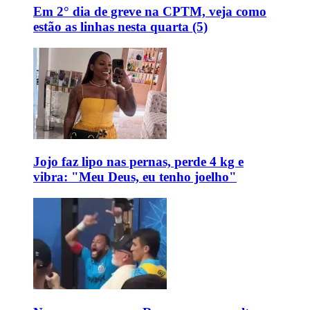
Em 2° dia de greve na CPTM, veja como
estão as linhas nesta quarta (5)
Jojo faz lipo nas pernas, perde 4 kg e
vibra: "Meu Deus, eu tenho joelho"