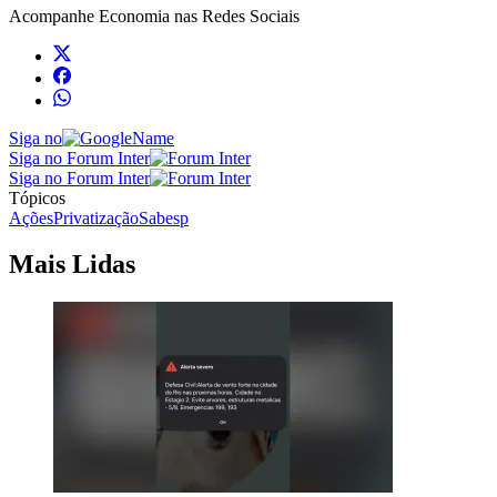
Acompanhe
Economia
nas Redes Sociais
Siga no
Siga no Forum Inter
Siga no Forum Inter
Tópicos
Ações
Privatização
Sabesp
Mais Lidas