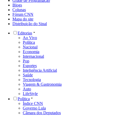
Grade de Programação
Blogs
Colunas
Fórum CNN
Mapa do site
Distribuição do Sinal
Editorias
Ao Vivo
Política
Nacional
Economia
Internacional
Pop
Esportes
Inteligência Artificial
Saúde
Tecnologia
Viagem & Gastronomia
Auto
LifeStyle
Política
Índice CNN
Governo Lula
Câmara dos Deputados