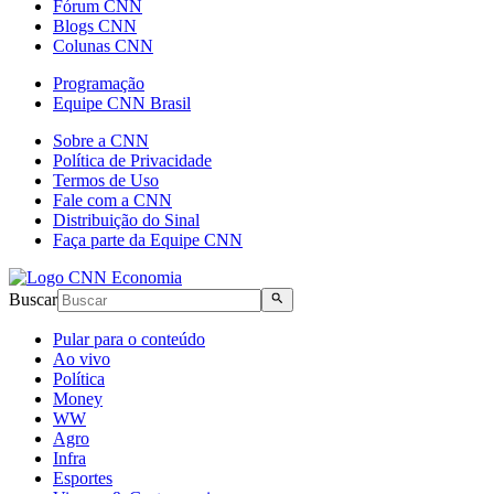
Fórum CNN
Blogs CNN
Colunas CNN
Programação
Equipe CNN Brasil
Sobre a CNN
Política de Privacidade
Termos de Uso
Fale com a CNN
Distribuição do Sinal
Faça parte da Equipe CNN
Buscar
Pular para o conteúdo
Ao vivo
Política
Money
WW
Agro
Infra
Esportes