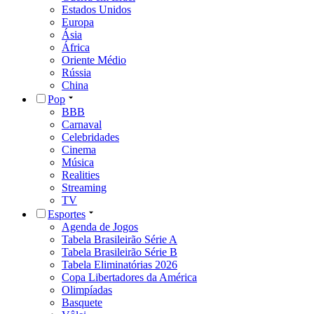
Estados Unidos
Europa
Ásia
África
Oriente Médio
Rússia
China
Pop
BBB
Carnaval
Celebridades
Cinema
Música
Realities
Streaming
TV
Esportes
Agenda de Jogos
Tabela Brasileirão Série A
Tabela Brasileirão Série B
Tabela Eliminatórias 2026
Copa Libertadores da América
Olimpíadas
Basquete