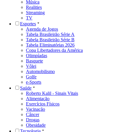
Música
Realities
Streaming
TV
Esportes
Agenda de Jogos
Tabela Brasileirão Série A
Tabela Brasileirão Série B
Tabela Eliminatórias 2026
Copa Libertadores da América
Olimpíadas
Basquete
Vôlei
Automobilismo
Golfe
e-Sports
Saúde
Roberto Kalil - Sinais Vitais
Alimentação
Exercícios Físicos
Vacinação
Câncer
Drogas
Obesidade
Tecnologia