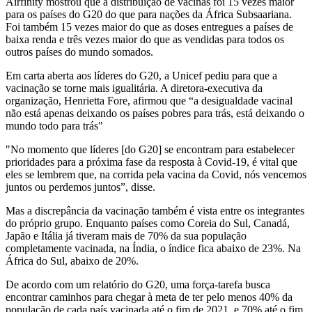
Airfinity mostrou que a distribuição de vacinas foi 15 vezes maior
para os países do G20 do que para nações da África Subsaariana.
Foi também 15 vezes maior do que as doses entregues a países de
baixa renda e três vezes maior do que as vendidas para todos os
outros países do mundo somados.
Em carta aberta aos líderes do G20, a Unicef pediu para que a
vacinação se torne mais igualitária. A diretora-executiva da
organização, Henrietta Fore, afirmou que “a desigualdade vacinal
não está apenas deixando os países pobres para trás, está deixando o
mundo todo para trás"
"No momento que líderes [do G20] se encontram para estabelecer
prioridades para a próxima fase da resposta à Covid-19, é vital que
eles se lembrem que, na corrida pela vacina da Covid, nós vencemos
juntos ou perdemos juntos”, disse.
Mas a discrepância da vacinação também é vista entre os integrantes
do próprio grupo. Enquanto países como Coreia do Sul, Canadá,
Japão e Itália já tiveram mais de 70% da sua população
completamente vacinada, na Índia, o índice fica abaixo de 23%. Na
África do Sul, abaixo de 20%.
De acordo com um relatório do G20, uma força-tarefa busca
encontrar caminhos para chegar à meta de ter pelo menos 40% da
população de cada país vacinada até o fim de 2021, e 70% até o fim