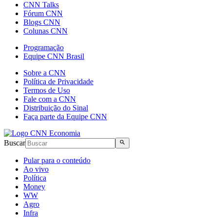
CNN Talks
Fórum CNN
Blogs CNN
Colunas CNN
Programação
Equipe CNN Brasil
Sobre a CNN
Política de Privacidade
Termos de Uso
Fale com a CNN
Distribuição do Sinal
Faça parte da Equipe CNN
Buscar
Pular para o conteúdo
Ao vivo
Política
Money
WW
Agro
Infra