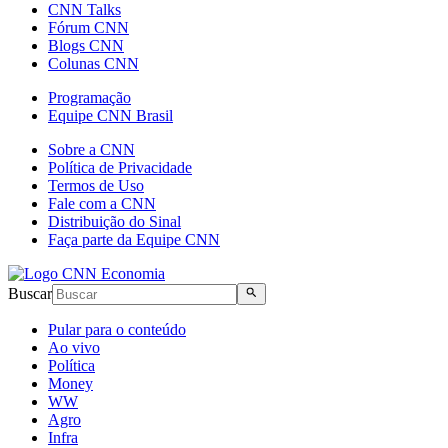
CNN Talks
Fórum CNN
Blogs CNN
Colunas CNN
Programação
Equipe CNN Brasil
Sobre a CNN
Política de Privacidade
Termos de Uso
Fale com a CNN
Distribuição do Sinal
Faça parte da Equipe CNN
Buscar
Pular para o conteúdo
Ao vivo
Política
Money
WW
Agro
Infra