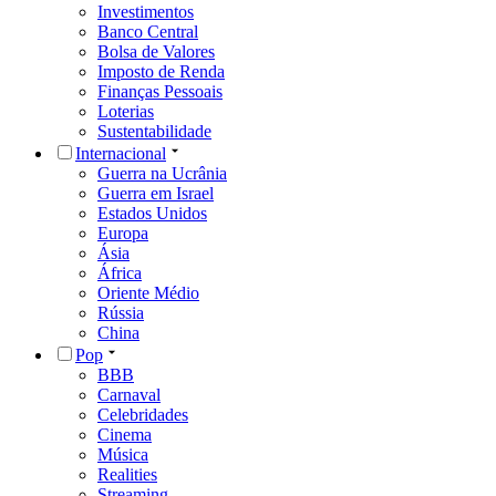
Investimentos
Banco Central
Bolsa de Valores
Imposto de Renda
Finanças Pessoais
Loterias
Sustentabilidade
Internacional
Guerra na Ucrânia
Guerra em Israel
Estados Unidos
Europa
Ásia
África
Oriente Médio
Rússia
China
Pop
BBB
Carnaval
Celebridades
Cinema
Música
Realities
Streaming