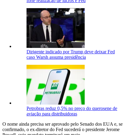
forte realização de lucros e Fed
Dirigente indicado por Trump deve deixar Fed
caso Warsh assuma presidência
Petrobras reduz 0,5% no preço do querosene de
aviação para distribuidoras
O nome ainda precisa ser aprovado pelo Senado dos EUA e, se
confirmado, o ex-diretor do Fed sucederá o presidente Jerome
Powell, cujo mandato terminará em maio.