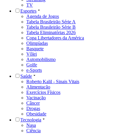
TV
Esportes
Agenda de Jogos
Tabela Brasileirão Série A
Tabela Brasileirão Série B
Tabela Eliminatórias 2026
Copa Libertadores da América
Olimpíadas
Basquete
Vôlei
Automobilismo
Golfe
e-Sports
Saúde
Roberto Kalil - Sinais Vitais
Alimentação
Exercícios Físicos
Vacinação
Câncer
Drogas
Obesidade
Tecnologia
Nasa
Ciência