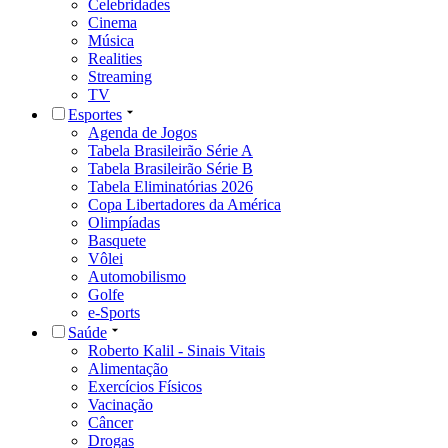
Celebridades
Cinema
Música
Realities
Streaming
TV
Esportes
Agenda de Jogos
Tabela Brasileirão Série A
Tabela Brasileirão Série B
Tabela Eliminatórias 2026
Copa Libertadores da América
Olimpíadas
Basquete
Vôlei
Automobilismo
Golfe
e-Sports
Saúde
Roberto Kalil - Sinais Vitais
Alimentação
Exercícios Físicos
Vacinação
Câncer
Drogas