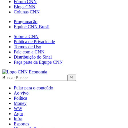
Fórum CNN
Blogs CNN
Colunas CNN
Programação
Equipe CNN Brasil
Sobre a CNN
Política de Privacidade
Termos de Uso
Fale com a CNN
Distribuição do Sinal
Faça parte da Equipe CNN
Buscar
Pular para o conteúdo
Ao vivo
Política
Money
WW
Agro
Infra
Esportes