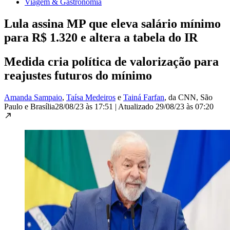
Viagem & Gastronomia
Lula assina MP que eleva salário mínimo
para R$ 1.320 e altera a tabela do IR
Medida cria política de valorização para
reajustes futuros do mínimo
Amanda Sampaio
,
Taísa Medeiros
e
Tainá Farfan
, da CNN
, São
Paulo e Brasília
28/08/23 às 17:51
|
Atualizado
29/08/23 às 07:20