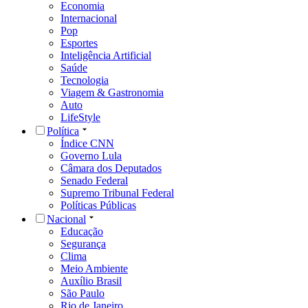
Economia
Internacional
Pop
Esportes
Inteligência Artificial
Saúde
Tecnologia
Viagem & Gastronomia
Auto
LifeStyle
Política
Índice CNN
Governo Lula
Câmara dos Deputados
Senado Federal
Supremo Tribunal Federal
Políticas Públicas
Nacional
Educação
Segurança
Clima
Meio Ambiente
Auxílio Brasil
São Paulo
Rio de Janeiro