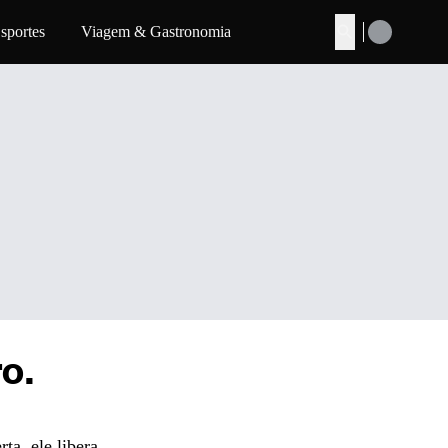
sportes
Viagem & Gastronomia
Buscar
o.
a, ele libera