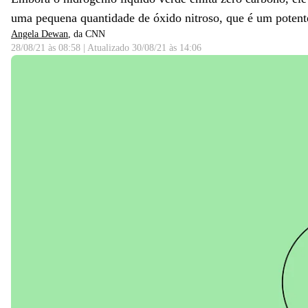
uma pequena quantidade de óxido nitroso, que é um potente
Angela Dewan
, da CNN
28/08/21 às 08:58
|
Atualizado
30/08/21 às 14:06