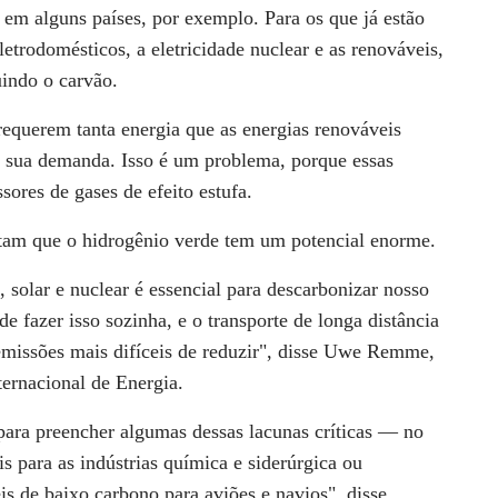
 em alguns países, por exemplo. Para os que já estão
etrodomésticos, a eletricidade nuclear e as renováveis,
uindo o carvão.
querem tanta energia que as energias renováveis ​​
a sua demanda. Isso é um problema, porque essas
sores de gases de efeito estufa.
ditam que o hidrogênio verde tem um potencial enorme.
, solar e nuclear é essencial para descarbonizar nosso
 fazer isso sozinha, e o transporte de longa distância
s emissões mais difíceis de reduzir", disse Uwe Remme,
ternacional de Energia.
 para preencher algumas dessas lacunas críticas — no
s para as indústrias química e siderúrgica ou
is de baixo carbono para aviões e navios", disse