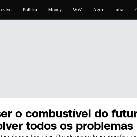
a o conteúdo
o vivo
Política
Money
WW
Agro
Infra
E
er o combustível do futur
olver todos os problemas
e tem algumas limitações. Quando queimado em atmosfera abert