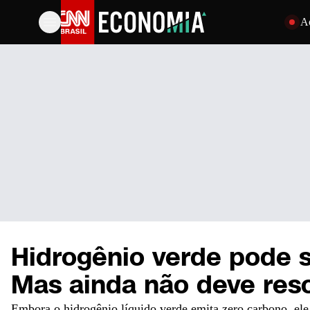
Pular par
A
Hidrogênio verde pode s
Mas ainda não deve res
Embora o hidrogênio líquido verde emita zero carbono, el