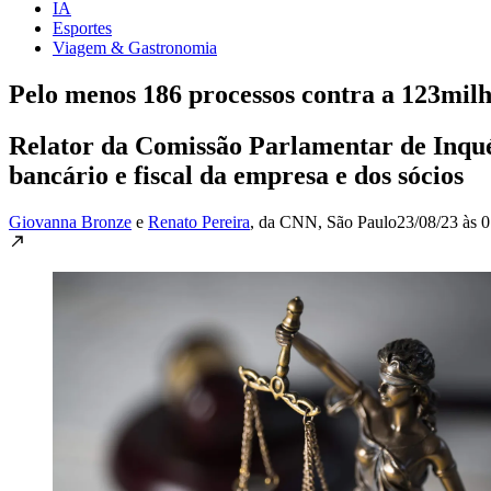
IA
Esportes
Viagem & Gastronomia
Pelo menos 186 processos contra a 123mil
Relator da Comissão Parlamentar de Inqué
bancário e fiscal da empresa e dos sócios
Giovanna Bronze
e
Renato Pereira
, da CNN
, São Paulo
23/08/23 às 