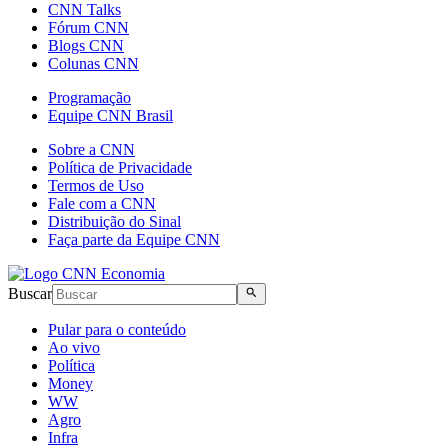
CNN Talks
Fórum CNN
Blogs CNN
Colunas CNN
Programação
Equipe CNN Brasil
Sobre a CNN
Política de Privacidade
Termos de Uso
Fale com a CNN
Distribuição do Sinal
Faça parte da Equipe CNN
Buscar
Pular para o conteúdo
Ao vivo
Política
Money
WW
Agro
Infra