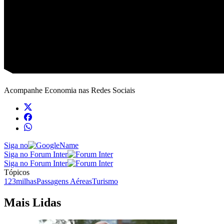
Acompanhe
Economia
nas Redes Sociais
Siga no
Siga no Forum Inter
Siga no Forum Inter
Tópicos
123milhas
Passagens Aéreas
Turismo
Mais Lidas