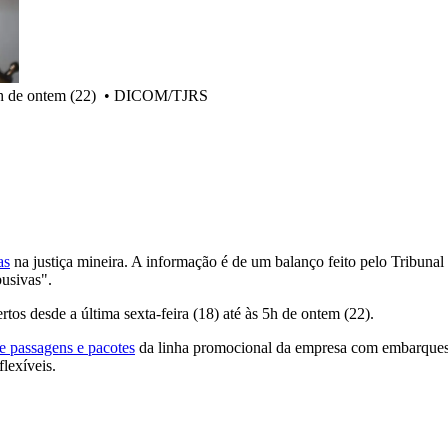
5h de ontem (22)
•
DICOM/TJRS
as
na justiça mineira. A informação é de um balanço feito pelo Tribuna
usivas".
tos desde a última sexta-feira (18) até às 5h de ontem (22).
e passagens e pacotes
da linha promocional da empresa com embarques
lexíveis.