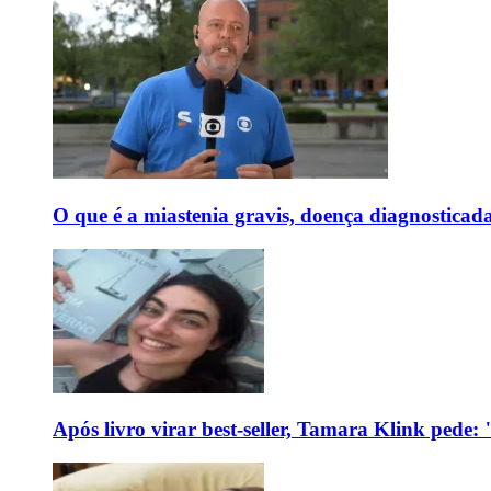
O que é a miastenia gravis, doença diagnostica
Após livro virar best-seller, Tamara Klink pede