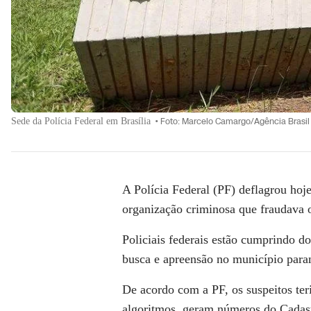
Sede da Polícia Federal em Brasília
•
Foto: Marcelo Camargo/Agência Brasil
A Polícia Federal (PF) deflagrou hoj
organização criminosa que fraudava o
Policiais federais estão cumprindo d
busca e apreensão no município par
De acordo com a PF, os suspeitos te
algoritmos, geram números do Cadast