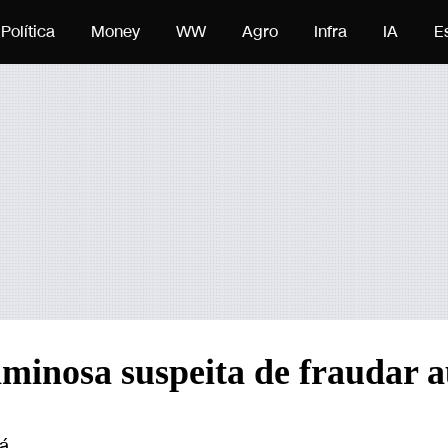
eúdo
Política
Money
WW
Agro
Infra
IA
E
iminosa suspeita de fraudar a
á