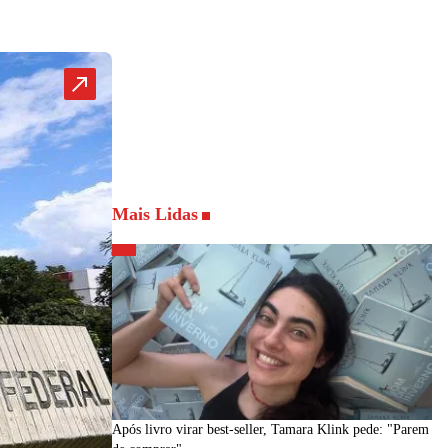
Mais Lidas
Após livro virar best-seller, Tamara Klink pede: "Parem