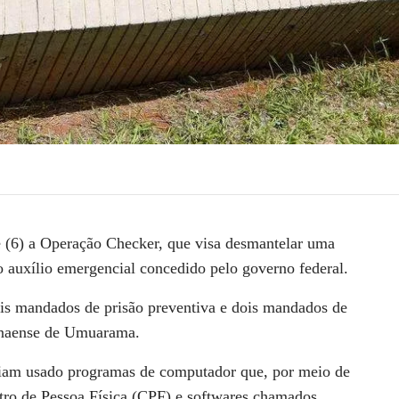
e (6) a Operação Checker, que visa desmantelar uma
 auxílio emergencial concedido pelo governo federal.
ois mandados de prisão preventiva e dois mandados de
anaense de Umuarama.
riam usado programas de computador que, por meio de
ro de Pessoa Física (CPF) e softwares chamados