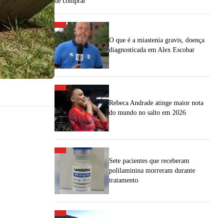
de comprar"
O que é a miastenia gravis, doença
diagnosticada em Alex Escobar
Rebeca Andrade atinge maior nota
do mundo no salto em 2026
Sete pacientes que receberam
polilaminina morreram durante
tratamento