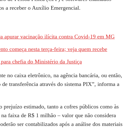
tos a receber o Auxílio Emergencial.
 apurar vacinação ilícita contra Covid-19 em MG
to começa nesta terça-feira; veja quem recebe
para chefia do Ministério da Justiça
te no caixa eletrônico, na agência bancária, ou então,
de transferência através do sistema PIX”, informa a
 prejuízo estimado, tanto a cofres públicos como às
 na faixa de R$ 1 milhão – valor que não considera
oderão ser contabilizados após a análise dos materiais