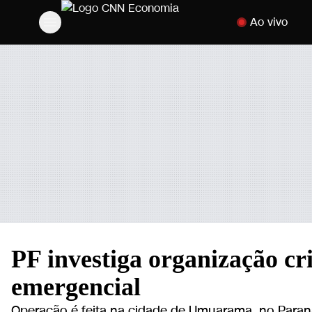
Pular para o cont
Ao vivo
PF investiga organização cr
emergencial
Operação é feita na cidade de Umuarama, no Paran