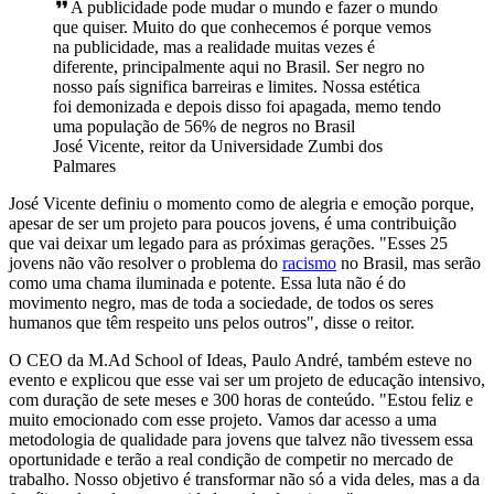
A publicidade pode mudar o mundo e fazer o mundo
que quiser. Muito do que conhecemos é porque vemos
na publicidade, mas a realidade muitas vezes é
diferente, principalmente aqui no Brasil. Ser negro no
nosso país significa barreiras e limites. Nossa estética
foi demonizada e depois disso foi apagada, memo tendo
uma população de 56% de negros no Brasil
José Vicente, reitor da Universidade Zumbi dos
Palmares
José Vicente definiu o momento como de alegria e emoção porque,
apesar de ser um projeto para poucos jovens, é uma contribuição
que vai deixar um legado para as próximas gerações. "Esses 25
jovens não vão resolver o problema do
racismo
no Brasil, mas serão
como uma chama iluminada e potente. Essa luta não é do
movimento negro, mas de toda a sociedade, de todos os seres
humanos que têm respeito uns pelos outros", disse o reitor.
O CEO da M.Ad School of Ideas, Paulo André, também esteve no
evento e explicou que esse vai ser um projeto de educação intensivo,
com duração de sete meses e 300 horas de conteúdo. "Estou feliz e
muito emocionado com esse projeto. Vamos dar acesso a uma
metodologia de qualidade para jovens que talvez não tivessem essa
oportunidade e terão a real condição de competir no mercado de
trabalho. Nosso objetivo é transformar não só a vida deles, mas a da