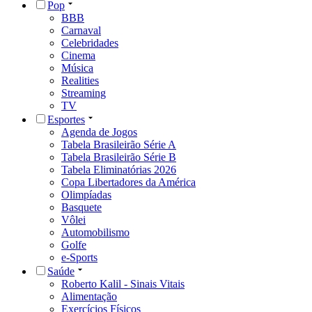
Pop
BBB
Carnaval
Celebridades
Cinema
Música
Realities
Streaming
TV
Esportes
Agenda de Jogos
Tabela Brasileirão Série A
Tabela Brasileirão Série B
Tabela Eliminatórias 2026
Copa Libertadores da América
Olimpíadas
Basquete
Vôlei
Automobilismo
Golfe
e-Sports
Saúde
Roberto Kalil - Sinais Vitais
Alimentação
Exercícios Físicos