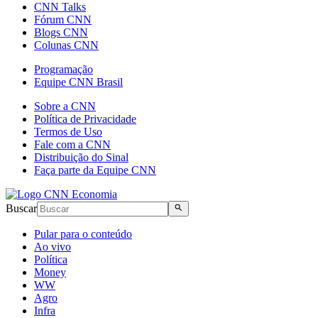
CNN Talks
Fórum CNN
Blogs CNN
Colunas CNN
Programação
Equipe CNN Brasil
Sobre a CNN
Política de Privacidade
Termos de Uso
Fale com a CNN
Distribuição do Sinal
Faça parte da Equipe CNN
Buscar
Pular para o conteúdo
Ao vivo
Política
Money
WW
Agro
Infra