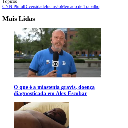
Tópicos
CNN Plural
Diversidade
Inclusão
Mercado de Trabalho
Mais Lidas
O que é a miastenia gravis, doença
diagnosticada em Alex Escobar