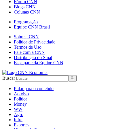
Fórum CNN
Blogs CNN
Colunas CNN
Programação
Equipe CNN Brasil
Sobre a CNN
Política de Privacidade
Termos de Uso
Fale com a CNN
Distribuição do Sinal
Faça parte da Equipe CNN
Buscar
Pular para o conteúdo
Ao vivo
Política
Money
WW
Agro
Infra
Esportes