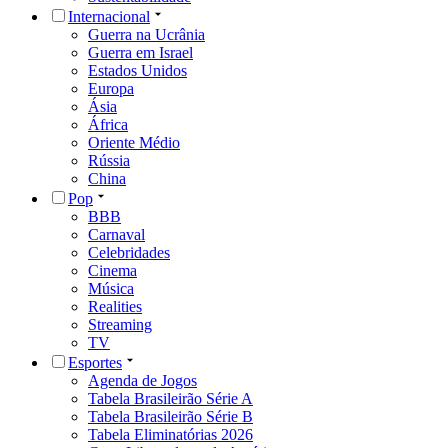
Internacional
Guerra na Ucrânia
Guerra em Israel
Estados Unidos
Europa
Ásia
África
Oriente Médio
Rússia
China
Pop
BBB
Carnaval
Celebridades
Cinema
Música
Realities
Streaming
TV
Esportes
Agenda de Jogos
Tabela Brasileirão Série A
Tabela Brasileirão Série B
Tabela Eliminatórias 2026