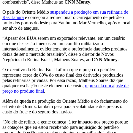
combustíveis”, disse Matheus ao
CNN Money
.
O país do Oriente Médio
suspendeu a produção em sua refinaria de
Ras Tanura
e começou a redirecionar o carregamento de petróleo
bruto dos portos do leste para Yanbu, no Mar Vermelho, após o local
ser alvo de ataques.
“Apesar dos EUA serem um exportador relevante, em um cenário
em que eles estão imersos em um conflito militarizado
internacionalmente, evidentemente a preferência daqueles produtos
deixa de ser o mercado brasileiro”, disse o diretor de Novos
Negócios da Refina Brasil, Matheus Soares, ao
CNN Money
.
O executivo da Refina Brasil afirma que o preço do petróleo
representa cerca de 80% do custo final dos derivados produzidos
pelas refinarias privadas. Por essa razão, Matheus Soares diz que
qualquer oscilação neste elemento de custo,
representa um ajuste de
preço no produto final
.
Além da queda na produção do Oriente Médio e do fechamento do
estreito de Ormuz, também pesa para a volatilidade dos preços o
custo do frete e do seguro dos navios.
"No elo de refino, a gente começa já ter impacto nos preços porque
as cotações que eu estou recebendo para aquisição do petróleo
importado já estão com o elemento guerra precificado", disse.