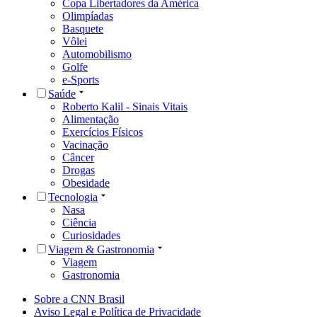
Copa Libertadores da América
Olimpíadas
Basquete
Vôlei
Automobilismo
Golfe
e-Sports
Saúde
Roberto Kalil - Sinais Vitais
Alimentação
Exercícios Físicos
Vacinação
Câncer
Drogas
Obesidade
Tecnologia
Nasa
Ciência
Curiosidades
Viagem & Gastronomia
Viagem
Gastronomia
Sobre a CNN Brasil
Aviso Legal e Política de Privacidade