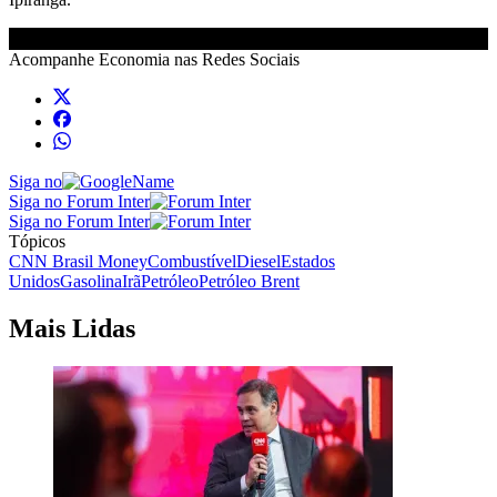
Acompanhe
Economia
nas Redes Sociais
Siga no
Siga no Forum Inter
Siga no Forum Inter
Tópicos
CNN Brasil Money
Combustível
Diesel
Estados
Unidos
Gasolina
Irã
Petróleo
Petróleo Brent
Mais Lidas