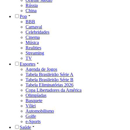
Oriente Médio
Rússia
China
Pop
BBB
Carnaval
Celebridades
Cinema
Música
Realities
Streaming
TV
Esportes
Agenda de Jogos
Tabela Brasileirão Série A
Tabela Brasileirão Série B
Tabela Eliminatórias 2026
Copa Libertadores da América
Olimpíadas
Basquete
Vôlei
Automobilismo
Golfe
e-Sports
Saúde