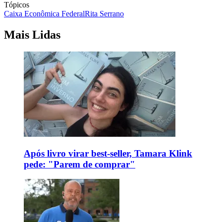
Tópicos
Caixa Econômica Federal
Rita Serrano
Mais Lidas
Após livro virar best-seller, Tamara Klink
pede: "Parem de comprar"