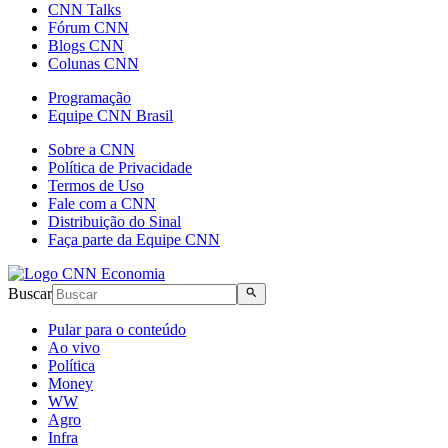
CNN Talks
Fórum CNN
Blogs CNN
Colunas CNN
Programação
Equipe CNN Brasil
Sobre a CNN
Política de Privacidade
Termos de Uso
Fale com a CNN
Distribuição do Sinal
Faça parte da Equipe CNN
Buscar
Pular para o conteúdo
Ao vivo
Política
Money
WW
Agro
Infra