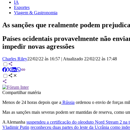
IA
Esportes
Viagem & Gastronomia
As sanções que realmente podem prejudica
Países ocidentais provavelmente não envia
impedir novas agressões
Charles Riley
22/02/22 às 16:57
|
Atualizado
22/02/22 às 17:48
Compartilhar matéria
Menos de 24 horas depois que a
Rússia
ordenou o envio de forças mil
Mas as sanções mais severas podem ser mantidas de reserva, como u
A Alemanha
suspendeu a certificação do oleoduto Nord Stream 2 na t
Vladimir Putin
reconheceu duas partes do leste da Ucrânia como indep