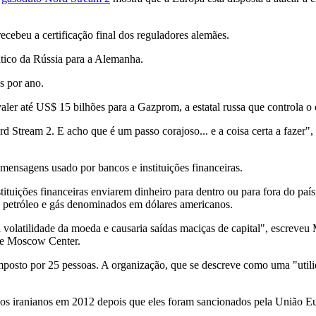
cebeu a certificação final dos reguladores alemães.
ltico da Rússia para a Alemanha.
s por ano.
er até US$ 15 bilhões para a Gazprom, a estatal russa que controla o 
 Stream 2. E acho que é um passo corajoso... e a coisa certa a fazer",
ensagens usado por bancos e instituições financeiras.
tituições financeiras enviarem dinheiro para dentro ou para fora do pa
e petróleo e gás denominados em dólares americanos.
a volatilidade da moeda e causaria saídas maciças de capital", escreveu 
gie Moscow Center.
sto por 25 pessoas. A organização, que se descreve como uma "utilidad
s iranianos em 2012 depois que eles foram sancionados pela União Eu