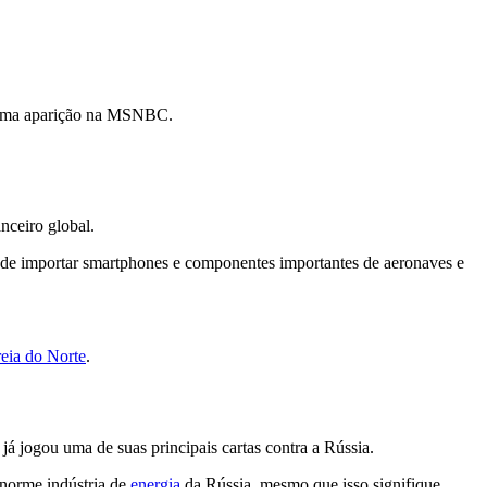
te uma aparição na MSNBC.
nceiro global.
 de importar smartphones e componentes importantes de aeronaves e
eia do Norte
.
já jogou uma de suas principais cartas contra a Rússia.
enorme indústria de
energia
da Rússia, mesmo que isso signifique