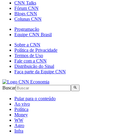
CNN Talks
Fórum CNN
Blogs CNN
Colunas CNN
Programação
Equipe CNN Brasil
Sobre a CNN
Política de Privacidade
Termos de Uso
Fale com a CNN
Distribuição do Sinal
Faça parte da Equipe CNN
Buscar
Pular para o conteúdo
Ao vivo
Política
Money
WW
Agro
Infra