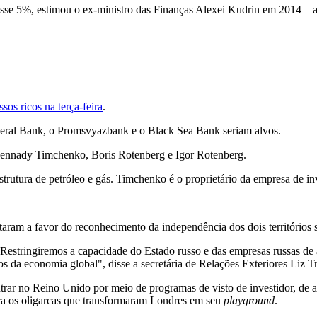
e 5%, estimou o ex-ministro das Finanças Alexei Kudrin em 2014 – a 
sos ricos na terça-feira
.
neral Bank, o Promsvyazbank e o Black Sea Bank seriam alvos.
 Gennady Timchenko, Boris Rotenberg e Igor Rotenberg.
trutura de petróleo e gás. Timchenko é o proprietário da empresa de i
ram a favor do reconhecimento da independência dos dois territórios s
. Restringiremos a capacidade do Estado russo e das empresas russas d
os da economia global", disse a secretária de Relações Exteriores Liz Tr
trar no Reino Unido por meio de programas de visto de investidor, de 
a os oligarcas que transformaram Londres em seu
playground
.