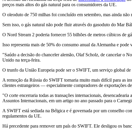
preços mais altos do gás natural para os consumidores da UE.
O oleoduto de 750 milhas foi concluído em setembro, mas ainda não re
Sem isso, o gás natural não pode fluir através do gasoduto do Mar Bá
O Nord Stream 2 poderia fornecer 55 bilhões de metros cúbicos de gá
Isso representa mais de 50% do consumo anual da Alemanha e pode val
"Saúdo a decisão do chanceler alemão, Olaf Scholz, de cancelar o Nord
Unido na terça-feira.
O trunfo da União Europeia pode ser o SWIFT, um serviço global de m
A remoção da Rússia do SWIFT tornaria muito mais difícil para as ins
clientes estrangeiros — especialmente compradores de exportações d
"O corte encerraria todas as transações internacionais, desencadearia 
Assuntos Internacionais, em um artigo no ano passado para o Carne
A SWIFT está sediada na Bélgica e é governada por um conselho compo
regulamentos da UE.
Há precedente para remover um país do SWIFT. Ele desligou os banco