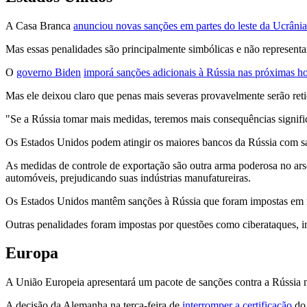
A Casa Branca
anunciou novas sanções em partes do leste da Ucrâni
Mas essas penalidades são principalmente simbólicas e não representa
O
governo Biden
imporá sanções adicionais à Rússia nas próximas h
Mas ele deixou claro que penas mais severas provavelmente serão ret
"Se a Rússia tomar mais medidas, teremos mais consequências signifi
Os Estados Unidos podem atingir os maiores bancos da Rússia com san
As medidas de controle de exportação são outra arma poderosa no ar
automóveis, prejudicando suas indústrias manufatureiras.
Os Estados Unidos mantêm sanções à Rússia que foram impostas em r
Outras penalidades foram impostas por questões como ciberataques, int
Europa
A União Europeia apresentará um pacote de sanções contra a Rússia na 
A decisão da Alemanha na terça-feira de
interromper a certificação
d