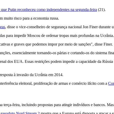
a que Putin reconheceu como independentes na segunda-feira
(21).
m muito risco para a economia russa.
oras
, disse o vice-conselheiro de segurança nacional Jon Finer duran
idas para impedir Moscou de ordenar tropas mais profundas na Ucrânia.
cativas e graves que podemos impor por meio de sanções", disse Finer.
ções, essencialmente tornando-os párias e cortando-os do sistema fina
senal dos EUA. Essas restrições podem impedir a capacidade da Rússia
esposta à invasão da Ucrânia em 2014.
erferência eleitoral, proliferação de armas e comércio ilícito com a
Cor
terça-feira, incluindo propostas para atingir indivíduos e bancos. Mas 
o
gasoduto Nord Stream 2
mostra que a Europa está disposta a atacar a 