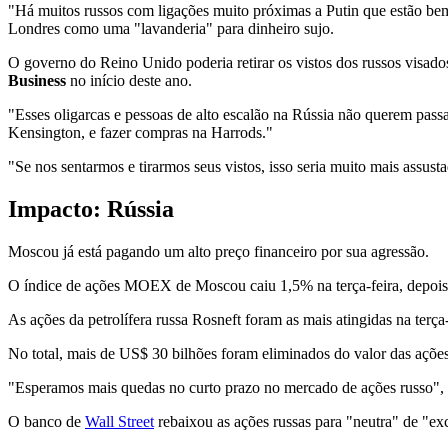
"Há muitos russos com ligações muito próximas a Putin que estão bem 
Londres como uma "lavanderia" para dinheiro sujo.
O governo do Reino Unido poderia retirar os vistos dos russos visados,
Business
no início deste ano.
"Esses oligarcas e pessoas de alto escalão na Rússia não querem pas
Kensington, e fazer compras na Harrods."
"Se nos sentarmos e tirarmos seus vistos, isso seria muito mais assus
Impacto: Rússia
Moscou já está pagando um alto preço financeiro por sua agressão.
O índice de ações MOEX de Moscou caiu 1,5% na terça-feira, depois d
As ações da petrolífera russa Rosneft foram as mais atingidas na terça
No total, mais de US$ 30 bilhões foram eliminados do valor das açõe
"Esperamos mais quedas no curto prazo no mercado de ações russo", 
O banco de
Wall Street
rebaixou as ações russas para "neutra" de "ex