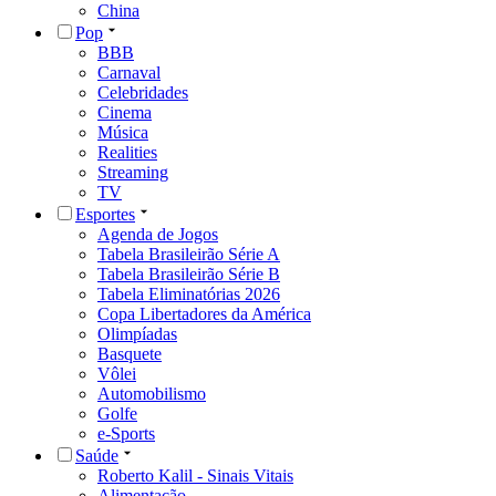
China
Pop
BBB
Carnaval
Celebridades
Cinema
Música
Realities
Streaming
TV
Esportes
Agenda de Jogos
Tabela Brasileirão Série A
Tabela Brasileirão Série B
Tabela Eliminatórias 2026
Copa Libertadores da América
Olimpíadas
Basquete
Vôlei
Automobilismo
Golfe
e-Sports
Saúde
Roberto Kalil - Sinais Vitais
Alimentação