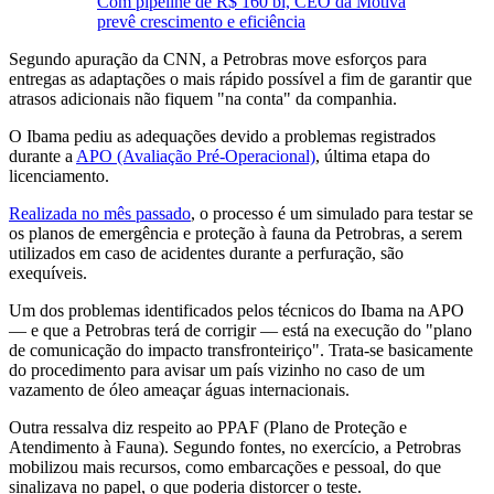
Com pipeline de R$ 160 bi, CEO da Motiva
prevê crescimento e eficiência
Segundo apuração da CNN, a Petrobras move esforços para
entregas as adaptações o mais rápido possível a fim de garantir que
atrasos adicionais não fiquem "na conta" da companhia.
O Ibama pediu as adequações devido a problemas registrados
durante a
APO (Avaliação Pré-Operacional)
, última etapa do
licenciamento.
Realizada no mês passado
, o processo é um simulado para testar se
os planos de emergência e proteção à fauna da Petrobras, a serem
utilizados em caso de acidentes durante a perfuração, são
exequíveis.
Um dos problemas identificados pelos técnicos do Ibama na APO
— e que a Petrobras terá de corrigir — está na execução do "plano
de comunicação do impacto transfronteiriço". Trata-se basicamente
do procedimento para avisar um país vizinho no caso de um
vazamento de óleo ameaçar águas internacionais.
Outra ressalva diz respeito ao PPAF (Plano de Proteção e
Atendimento à Fauna). Segundo fontes, no exercício, a Petrobras
mobilizou mais recursos, como embarcações e pessoal, do que
sinalizava no papel, o que poderia distorcer o teste.