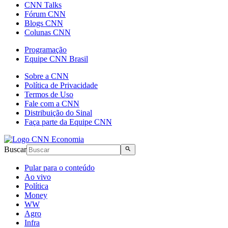
CNN Talks
Fórum CNN
Blogs CNN
Colunas CNN
Programação
Equipe CNN Brasil
Sobre a CNN
Política de Privacidade
Termos de Uso
Fale com a CNN
Distribuição do Sinal
Faça parte da Equipe CNN
Buscar
Pular para o conteúdo
Ao vivo
Política
Money
WW
Agro
Infra