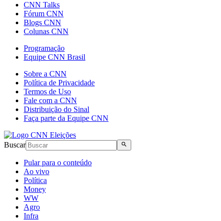
CNN Talks
Fórum CNN
Blogs CNN
Colunas CNN
Programação
Equipe CNN Brasil
Sobre a CNN
Política de Privacidade
Termos de Uso
Fale com a CNN
Distribuição do Sinal
Faça parte da Equipe CNN
Buscar
Pular para o conteúdo
Ao vivo
Política
Money
WW
Agro
Infra