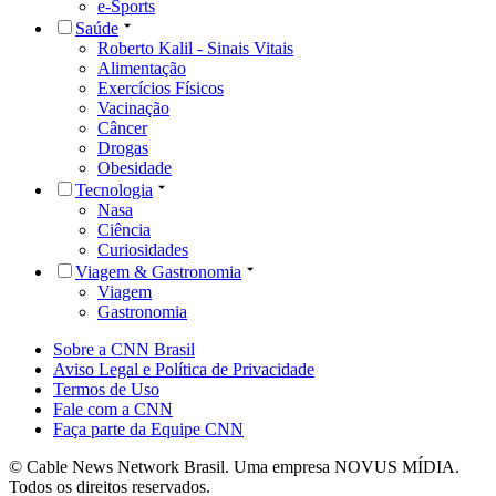
e-Sports
Saúde
Roberto Kalil - Sinais Vitais
Alimentação
Exercícios Físicos
Vacinação
Câncer
Drogas
Obesidade
Tecnologia
Nasa
Ciência
Curiosidades
Viagem & Gastronomia
Viagem
Gastronomia
Sobre a CNN Brasil
Aviso Legal e Política de Privacidade
Termos de Uso
Fale com a CNN
Faça parte da Equipe CNN
© Cable News Network Brasil. Uma empresa NOVUS MÍDIA.
Todos os direitos reservados.