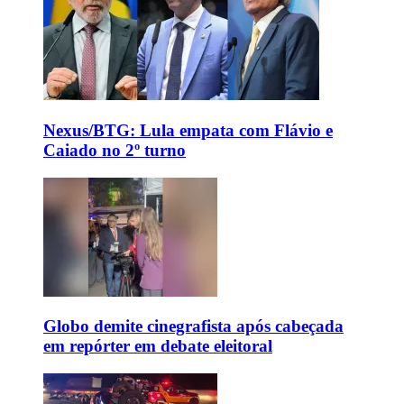
Nexus/BTG: Lula empata com Flávio e
Caiado no 2º turno
Globo demite cinegrafista após cabeçada
em repórter em debate eleitoral