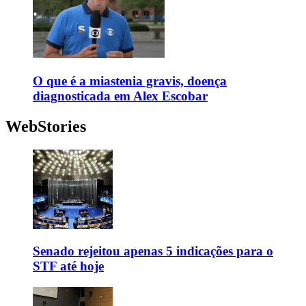
O que é a miastenia gravis, doença
diagnosticada em Alex Escobar
WebStories
Senado rejeitou apenas 5 indicações para o
STF até hoje