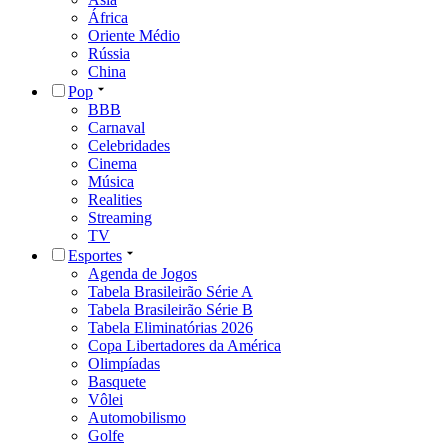
África
Oriente Médio
Rússia
China
Pop
BBB
Carnaval
Celebridades
Cinema
Música
Realities
Streaming
TV
Esportes
Agenda de Jogos
Tabela Brasileirão Série A
Tabela Brasileirão Série B
Tabela Eliminatórias 2026
Copa Libertadores da América
Olimpíadas
Basquete
Vôlei
Automobilismo
Golfe