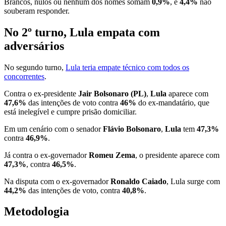
Brancos, nulos ou nenhum dos nomes somam
0,9%
, e
4,4%
não
souberam responder.
No 2º turno, Lula empata com
adversários
No segundo turno,
Lula teria empate técnico com todos os
concorrentes
.
Contra o ex-presidente
Jair Bolsonaro (PL)
,
Lula
aparece com
47,6%
das intenções de voto contra
46%
do ex-mandatário, que
está inelegível e cumpre prisão domiciliar.
Em um cenário com o senador
Flávio Bolsonaro
,
Lula
tem
47,3%
contra
46,9%
.
Já contra o ex-governador
Romeu Zema
, o presidente aparece com
47,3%
, contra
46,5%
.
Na disputa com o ex-governador
Ronaldo Caiado
, Lula surge com
44,2%
das intenções de voto, contra
40,8%
.
Metodologia