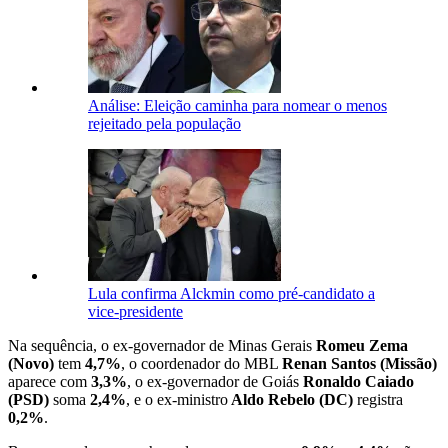
Análise: Eleição caminha para nomear o menos
rejeitado pela população
Lula confirma Alckmin como pré-candidato a
vice-presidente
Na sequência, o ex-governador de Minas Gerais
Romeu Zema
(Novo)
tem
4,7%
, o coordenador do MBL
Renan Santos (Missão)
aparece com
3,3%
, o ex-governador de Goiás
Ronaldo Caiado
(PSD)
soma
2,4%
, e o ex-ministro
Aldo Rebelo (DC)
registra
0,2%
.