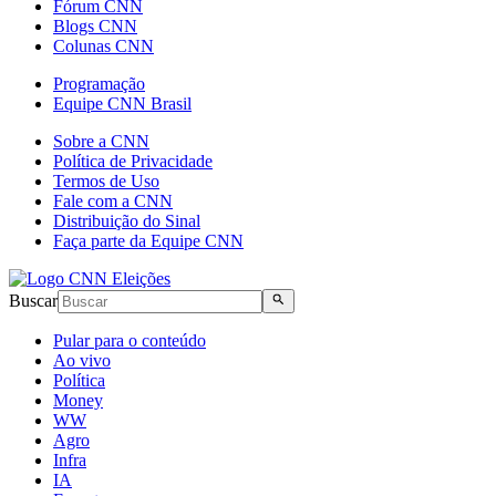
Fórum CNN
Blogs CNN
Colunas CNN
Programação
Equipe CNN Brasil
Sobre a CNN
Política de Privacidade
Termos de Uso
Fale com a CNN
Distribuição do Sinal
Faça parte da Equipe CNN
Buscar
Pular para o conteúdo
Ao vivo
Política
Money
WW
Agro
Infra
IA