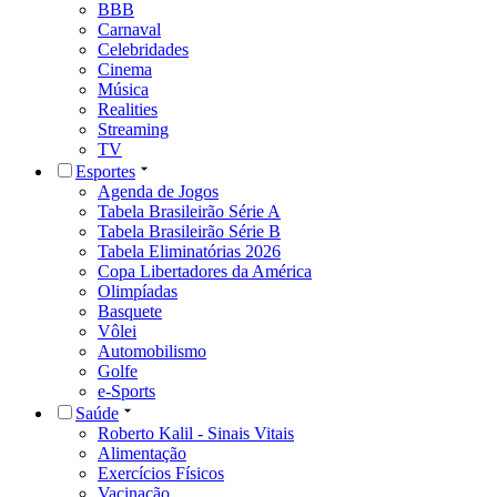
BBB
Carnaval
Celebridades
Cinema
Música
Realities
Streaming
TV
Esportes
Agenda de Jogos
Tabela Brasileirão Série A
Tabela Brasileirão Série B
Tabela Eliminatórias 2026
Copa Libertadores da América
Olimpíadas
Basquete
Vôlei
Automobilismo
Golfe
e-Sports
Saúde
Roberto Kalil - Sinais Vitais
Alimentação
Exercícios Físicos
Vacinação