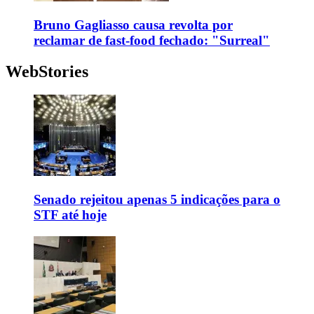
Bruno Gagliasso causa revolta por
reclamar de fast-food fechado: "Surreal"
WebStories
Senado rejeitou apenas 5 indicações para o
STF até hoje