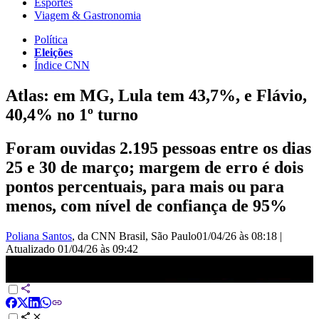
Esportes
Viagem & Gastronomia
Política
Eleições
Índice CNN
Atlas: em MG, Lula tem 43,7%, e Flávio,
40,4% no 1º turno
Foram ouvidas 2.195 pessoas entre os dias
25 e 30 de março; margem de erro é dois
pontos percentuais, para mais ou para
menos, com nível de confiança de 95%
Poliana Santos
, da CNN Brasil
, São Paulo
01/04/26 às 08:18
|
Atualizado
01/04/26 às 09:42
Atlas: em MG, Lula tem 43,7%, e Flávio, 40,4% no 1º turno | CNN
NOVO DIA