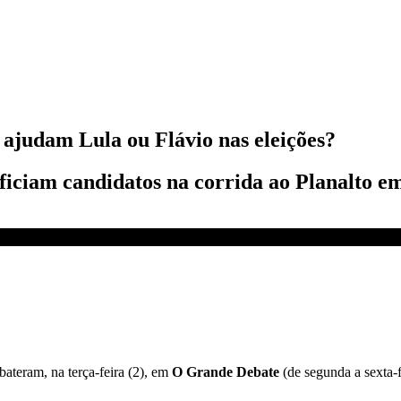
ajudam Lula ou Flávio nas eleições?
eficiam candidatos na corrida ao Planalto e
eições? | O GRANDE DEBATE
ateram, na terça-feira (2), em
O Grande Debate
(de segunda a sexta-fe