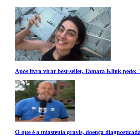
Após livro virar best-seller, Tamara Klink pede
O que é a miastenia gravis, doença diagnostica