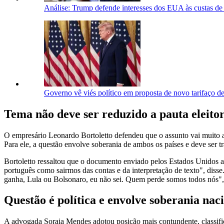
Análise: Trump defende interesses dos EUA às custas de t
Governo vê viés político em proposta de novo tarifaço 
Tema não deve ser reduzido a pauta eleito
O empresário Leonardo Bortoletto defendeu que o assunto vai muito além
Para ele, a questão envolve soberania de ambos os países e deve ser 
Bortoletto ressaltou que o documento enviado pelos Estados Unidos a
português como sairmos das contas e da interpretação de texto", diss
ganha, Lula ou Bolsonaro, eu não sei. Quem perde somos todos nós",
Questão é política e envolve soberania nac
A advogada Soraia Mendes adotou posição mais contundente, classific