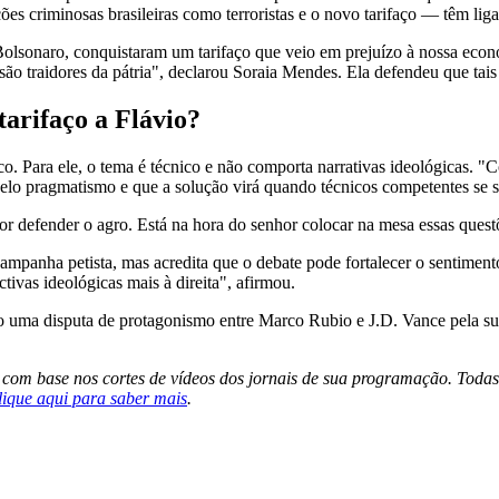
es criminosas brasileiras como terroristas e o novo tarifaço — têm lig
olsonaro, conquistaram um tarifaço que veio em prejuízo à nossa econ
 são traidores da pátria", declarou Soraia Mendes. Ela defendeu que tais
tarifaço a Flávio?
 cético. Para ele, o tema é técnico e não comporta narrativas ideológic
elo pragmatismo e que a solução virá quando técnicos competentes se 
nhor defender o agro. Está na hora do senhor colocar na mesa essas ques
ampanha petista, mas acredita que o debate pode fortalecer o sentimento
ivas ideológicas mais à direita", afirmou.
o uma disputa de protagonismo entre Marco Rubio e J.D. Vance pela su
s com base nos cortes de vídeos dos jornais de sua programação. Todas
lique aqui para saber mais
.