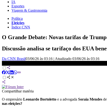
IA
Esportes
Viagem & Gastronomia
Política
Eleições
Índice CNN
O Grande Debate: Novas tarifas de Trump 
Discussão analisa se tarifaço dos EUA ben
Da CNN Brasil
03/06/26 às 03:16
|
Atualizado
03/06/26 às 03:16
Novas tarifas de Trump ajudam Lula ou Flávio Bolsonaro nas el
Compartilhar matéria
O empresário
Leonardo Bortoletto
e a advogada
Soraia Mendes
deb
nas eleições?