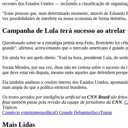
recentes dos Estados Unidos — incluindo a classificação de organizaçõ
"Estas pessoas que, num determinado momento, através de Eduardo B
vez possibilidades de interferir na nossa economia de forma deletéria,
Campanha de Lula terá sucesso ao atrelar 
Questionado sobre se a estratégia petista teria êxito, Bortoletto foi
grande", afirmou, acrescentando que o mercado americano é guiado p
Ele ainda fez um apelo direto: "Está na hora, presidente Lula, do se
Soraia Mendes, por sua vez, disse não ter certeza sobre o sucesso da c
que deve estar em disputa, mesmo entre aqueles que defendem perspect
Ela também analisou o cenário interno dos Estados Unidos, apontand
mais ampla do que a política eleitoral brasileira.
Os textos gerados por inteligência artificial na
CNN Brasil
são feito
final também passa pela revisão da equipe de jornalismo da
CNN
.
C
Tópicos
Comércio exterior
geopolítica
O Grande Debate
tarifaço
Trump
Mais Lidas