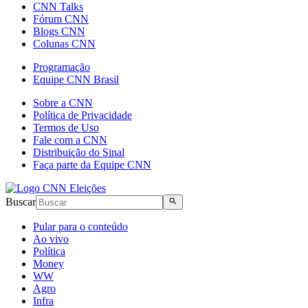
CNN Talks
Fórum CNN
Blogs CNN
Colunas CNN
Programação
Equipe CNN Brasil
Sobre a CNN
Política de Privacidade
Termos de Uso
Fale com a CNN
Distribuição do Sinal
Faça parte da Equipe CNN
Buscar
Pular para o conteúdo
Ao vivo
Política
Money
WW
Agro
Infra