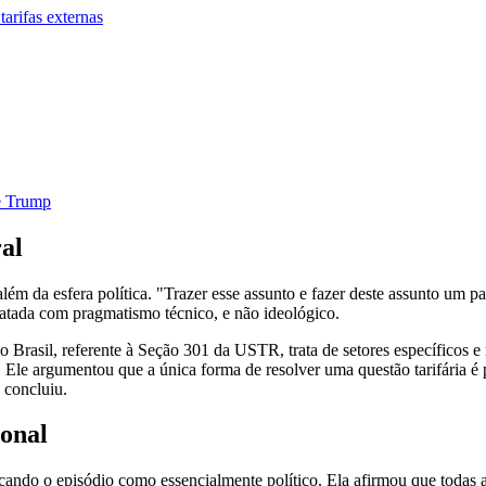
arifas externas
de Trump
ral
 da esfera política. "Trazer esse assunto e fazer deste assunto um palc
tratada com pragmatismo técnico, e não ideológico.
o Brasil, referente à Seção 301 da USTR, trata de setores específicos 
e. Ele argumentou que a única forma de resolver uma questão tarifária 
 concluiu.
ional
ando o episódio como essencialmente político. Ela afirmou que todas a