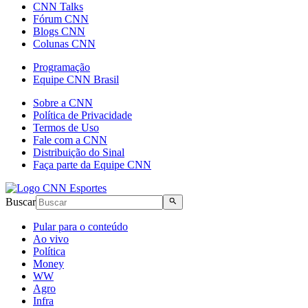
CNN Talks
Fórum CNN
Blogs CNN
Colunas CNN
Programação
Equipe CNN Brasil
Sobre a CNN
Política de Privacidade
Termos de Uso
Fale com a CNN
Distribuição do Sinal
Faça parte da Equipe CNN
Buscar
Pular para o conteúdo
Ao vivo
Política
Money
WW
Agro
Infra