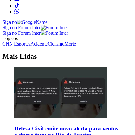
Siga no
Siga no Forum Inter
Siga no Forum Inter
Tópicos
CNN Esportes
Acidente
Ciclismo
Morte
Mais Lidas
Defesa Civil emite novo alerta para ventos