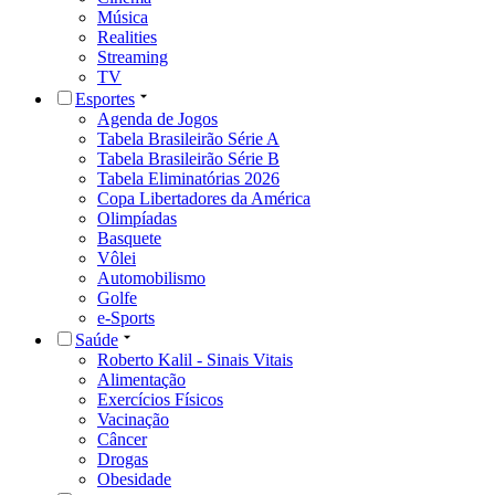
Música
Realities
Streaming
TV
Esportes
Agenda de Jogos
Tabela Brasileirão Série A
Tabela Brasileirão Série B
Tabela Eliminatórias 2026
Copa Libertadores da América
Olimpíadas
Basquete
Vôlei
Automobilismo
Golfe
e-Sports
Saúde
Roberto Kalil - Sinais Vitais
Alimentação
Exercícios Físicos
Vacinação
Câncer
Drogas
Obesidade