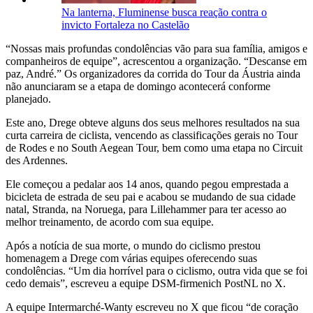
Na lanterna, Fluminense busca reação contra o
invicto Fortaleza no Castelão
“Nossas mais profundas condolências vão para sua família, amigos e
companheiros de equipe”, acrescentou a organização. “Descanse em
paz, André.” Os organizadores da corrida do Tour da Áustria ainda
não anunciaram se a etapa de domingo acontecerá conforme
planejado.
Este ano, Drege obteve alguns dos seus melhores resultados na sua
curta carreira de ciclista, vencendo as classificações gerais no Tour
de Rodes e no South Aegean Tour, bem como uma etapa no Circuit
des Ardennes.
Ele começou a pedalar aos 14 anos, quando pegou emprestada a
bicicleta de estrada de seu pai e acabou se mudando de sua cidade
natal, Stranda, na Noruega, para Lillehammer para ter acesso ao
melhor treinamento, de acordo com sua equipe.
Após a notícia de sua morte, o mundo do ciclismo prestou
homenagem a Drege com várias equipes oferecendo suas
condolências. “Um dia horrível para o ciclismo, outra vida que se foi
cedo demais”, escreveu a equipe DSM-firmenich PostNL no X.
A equipe Intermarché-Wanty escreveu no X que ficou “de coração