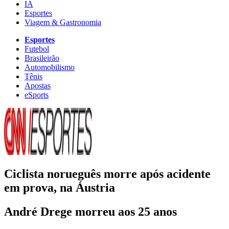
IA
Esportes
Viagem & Gastronomia
Esportes
Futebol
Brasileirão
Automobilismo
Tênis
Apostas
eSports
Ciclista norueguês morre após acidente
em prova, na Áustria
André Drege morreu aos 25 anos